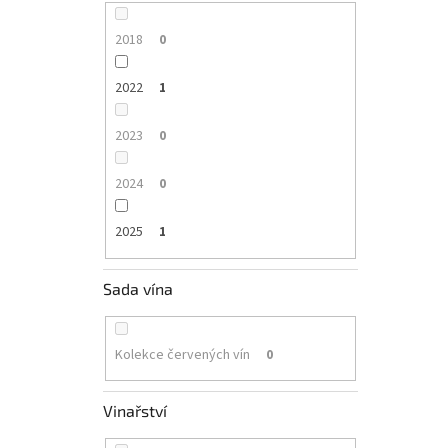
2018
0
2022
1
2023
0
2024
0
2025
1
Sada vína
Kolekce červených vín
0
Vinařství