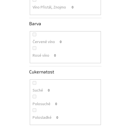
Víno Přistál, Znojmo
0
Barva
Červené víno
0
Rosé víno
0
Cukernatost
Suché
0
Polosuché
0
Polosladké
0