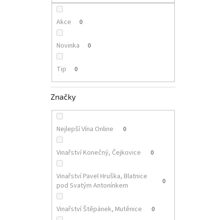
p
a
n
Akce
0
e
l
Novinka
0
Tip
0
Značky
Nejlepší Vína Online
0
Vinařství Konečný, Čejkovice
0
Vinařství Pavel Hruška, Blatnice
0
pod Svatým Antonínkem
Vinařství Štěpánek, Mutěnice
0