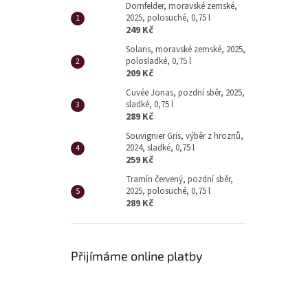
Dornfelder, moravské zemské,
2025, polosuché, 0,75 l
249 Kč
Solaris, moravské zemské, 2025,
polosladké, 0,75 l
209 Kč
Cuvée Jonas, pozdní sběr, 2025,
sladké, 0,75 l
289 Kč
Souvignier Gris, výběr z hroznů,
2024, sladké, 0,75 l
259 Kč
Tramín červený, pozdní sběr,
2025, polosuché, 0,75 l
289 Kč
Přijímáme online platby