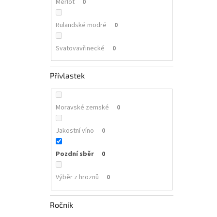
Merlot
0
Rulandské modré
0
Svatovavřinecké
0
Přívlastek
Moravské zemské
0
Jakostní víno
0
Pozdní sběr
0
Výběr z hroznů
0
Ročník