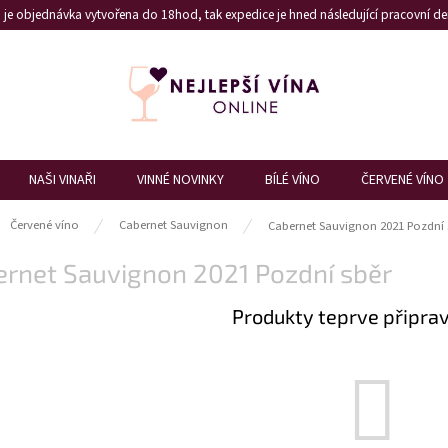
je objednávka vytvořena do 18hod, tak expedice je hned následující pracovní den
NAŠI VINAŘI
VINNÉ NOVINKY
BÍLÉ VÍNO
ČERVENÉ VÍNO
ů
Červené víno
Cabernet Sauvignon
Cabernet Sauvignon 2021 Pozdní 
ernet Sauvignon 2021 Pozdní sběr
Produkty teprve připra