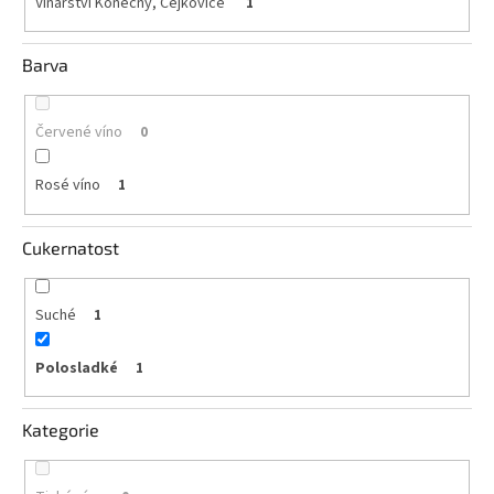
Vinařství Konečný, Čejkovice
1
Akční
nabídka
Barva
Poslední
láhve
Červené víno
skladem
0
Cuvée
Rosé víno
1
vína
Klarety
Cukernatost
Vína
podle
jakosti
Suché
1
Polosladké
1
Víno
podle
obsahu
cukru
Kategorie
Dárkové
balení