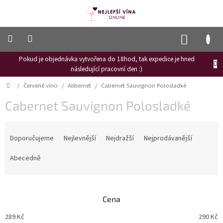
Přejít
na
obsah
NÁKUP
KOŠÍK
Pokud je objednávka vytvořena do 18hod, tak expedice je hned
Frizzante
následující pracovní den :)
Růžové
Domů
/
Červené víno
/
Alibernet
/
Cabernet Sauvignon Polosladké
víno
Cabernet Sauvignon Polosladké
Hroznový
mošt
Ř
Naši
a
Doporučujeme
Nejlevnější
Nejdražší
Nejprodávanější
vinaři
z
e
Abecedně
Vinné
n
novinky
í
Bílé
p
víno
Cena
r
o
Červené
289
Kč
290
Kč
víno