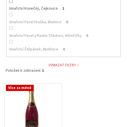
Vinařství Konečný, Čejkovice
1
Vinařství Pavel Hruška, Blatnice
0
Vinařství Pavel a Radim Stávkovi, Němčičky
0
Vinařství Štěpánek, Mutěnice
0
VYMAZAT FILTRY
Položek k zobrazení:
1
V
Více za méně
ý
p
i
s
p
r