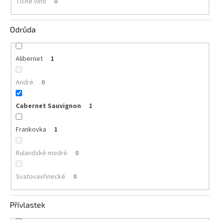
Tiché víno
0
vína
Delikatesy
Odrůda
k
vínu
Alibernet
1
Vývrtky
André
0
BiB
-
větší
Cabernet Sauvignon
objem
1
Frankovka
1
Ostatní
vína
Rulandské modré
0
Značky
Svatovavřinecké
0
Přihlášení
Přívlastek