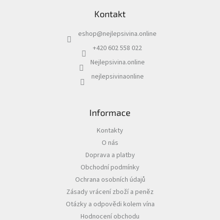
á
c
Kontakt
p
í
a
p
eshop
@
nejlepsivina.online
t
r
í
v
+420 602 558 022
k
Nejlepsivina.online
y
v
nejlepsivinaonline
ý
p
i
s
Informace
u
Kontakty
O nás
Doprava a platby
Obchodní podmínky
Ochrana osobních údajů
Zásady vrácení zboží a peněz
Otázky a odpovědi kolem vína
Hodnocení obchodu