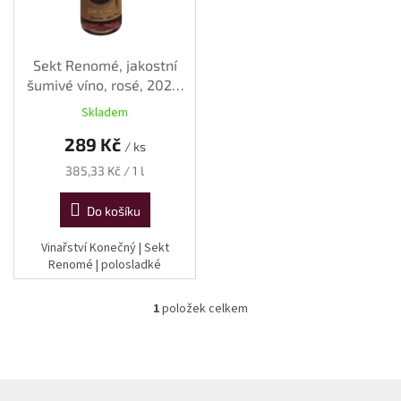
o
d
u
k
Sekt Renomé, jakostní
t
šumivé víno, rosé, 2022,
ů
polosladké, 0,75 l
Skladem
289 Kč
/ ks
Měrná
385,33 Kč / 1 l
cena:
Do košíku
Vinařství Konečný | Sekt
Renomé | polosladké
1
položek celkem
O
v
l
á
d
Z
a