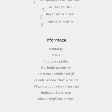
t
í
+420 602 558 022
Akční
nabídka
Nejlepsivina.online
nejlepsivinaonline
Poslední
láhve
skladem
Informace
Cuvée
vína
Kontakty
Klarety
O nás
Doprava a platby
Vína
podle
Obchodní podmínky
jakosti
Ochrana osobních údajů
Zásady vrácení zboží a peněz
Víno
Otázky a odpovědi kolem vína
podle
obsahu
Hodnocení obchodu
cukru
Klub Nejlepšívína Online
Dárkové
balení