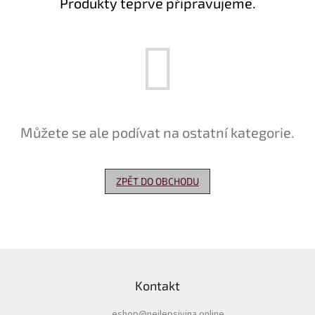
Produkty teprve připravujeme.
Delikatesy
k
vínu
Vývrtky
Akční
nabídka
Můžete se ale podívat na ostatní kategorie.
Dárkové
poukazy
Získat
ZPĚT DO OBCHODU
slevu
Blog
Mladé
Z
a
Svatomartinské
á
víno
Kontakt
p
a
Prodej
vína
eshop
@
nejlepsivina.online