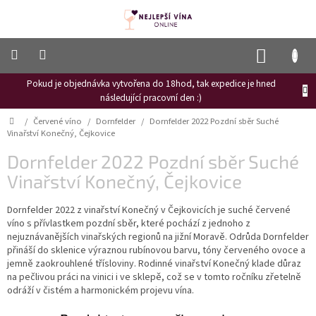
Přejít
na
obsah
NÁKUP
KOŠÍK
Pokud je objednávka vytvořena do 18hod, tak expedice je hned
Frizzante
následující pracovní den :)
Růžové
Domů
/
Červené víno
/
Dornfelder
/
Dornfelder 2022 Pozdní sběr Suché
víno
Vinařství Konečný, Čejkovice
Hroznový
Dornfelder 2022 Pozdní sběr Suché
mošt
Vinařství Konečný, Čejkovice
Naši
vinaři
Dornfelder 2022 z vinařství Konečný v Čejkovicích je suché červené
víno s přívlastkem pozdní sběr, které pochází z jednoho z
Vinné
nejuznávanějších vinařských regionů na jižní Moravě. Odrůda Dornfelder
novinky
přináší do sklenice výraznou rubínovou barvu, tóny červeného ovoce a
jemně zaokrouhlené třísloviny. Rodinné vinařství Konečný klade důraz
Bílé
na pečlivou práci na vinici i ve sklepě, což se v tomto ročníku zřetelně
víno
odráží v čistém a harmonickém projevu vína.
Červené
víno