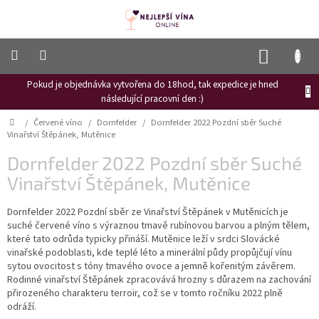
Přejít
na
obsah
NÁKUP
KOŠÍK
Pokud je objednávka vytvořena do 18hod, tak expedice je hned
Frizzante
následující pracovní den :)
Růžové
Domů
/
Červené víno
/
Dornfelder
/
Dornfelder 2022 Pozdní sběr Suché
víno
Vinařství Štěpánek, Mutěnice
Hroznový
Dornfelder 2022 Pozdní sběr Suché
mošt
Vinařství Štěpánek, Mutěnice
Naši
vinaři
Dornfelder 2022 Pozdní sběr ze Vinařství Štěpánek v Mutěnicích je
suché červené víno s výraznou tmavě rubínovou barvou a plným tělem,
Vinné
které tato odrůda typicky přináší. Mutěnice leží v srdci Slovácké
novinky
vinařské podoblasti, kde teplé léto a minerální půdy propůjčují vínu
sytou ovocitost s tóny tmavého ovoce a jemně kořenitým závěrem.
Bílé
Rodinné vinařství Štěpánek zpracovává hrozny s důrazem na zachování
víno
přirozeného charakteru terroir, což se v tomto ročníku 2022 plně
odráží.
Červené
víno