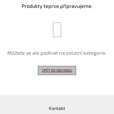
Produkty teprve připravujeme.
Delikatesy
k
vínu
Vývrtky
Akční
nabídka
Dárkové
Můžete se ale podívat na ostatní kategorie.
poukazy
Získat
slevu
ZPĚT DO OBCHODU
Blog
Mladé
a
Svatomartinské
Z
víno
á
Kontakt
p
Prodej
vína