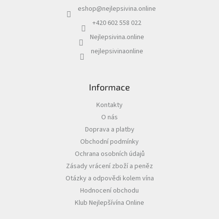
a
eshop
@
nejlepsivina.online
t
Akční
í
+420 602 558 022
nabídka
Nejlepsivina.online
Poslední
nejlepsivinaonline
láhve
skladem
Cuvée
vína
Informace
Klarety
Kontakty
O nás
Vína
Doprava a platby
podle
jakosti
Obchodní podmínky
Ochrana osobních údajů
Víno
Zásady vrácení zboží a peněz
podle
obsahu
Otázky a odpovědi kolem vína
cukru
Hodnocení obchodu
Klub Nejlepšívína Online
Dárkové
balení