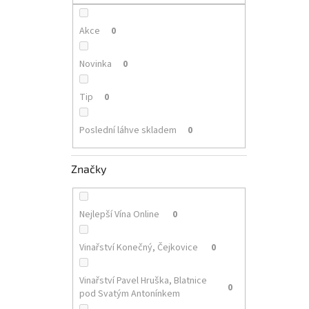
p
a
n
Akce
0
e
l
Novinka
0
Tip
0
Poslední láhve skladem
0
Značky
Nejlepší Vína Online
0
Vinařství Konečný, Čejkovice
0
Vinařství Pavel Hruška, Blatnice
0
pod Svatým Antonínkem