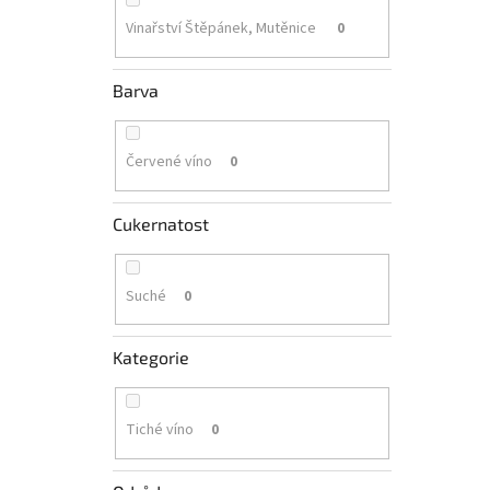
Vinařství Štěpánek, Mutěnice
0
Barva
Červené víno
0
Cukernatost
Suché
0
Kategorie
Tiché víno
0