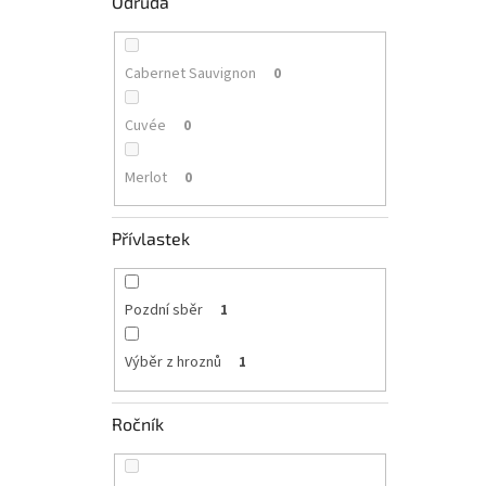
Odrůda
Cabernet Sauvignon
0
Cuvée
0
Merlot
0
Přívlastek
Pozdní sběr
1
Výběr z hroznů
1
Ročník