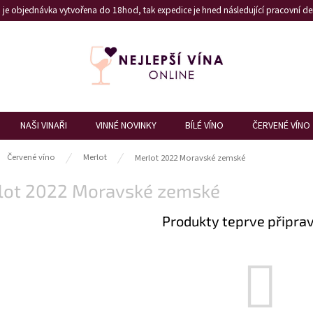
je objednávka vytvořena do 18hod, tak expedice je hned následující pracovní den
NAŠI VINAŘI
VINNÉ NOVINKY
BÍLÉ VÍNO
ČERVENÉ VÍNO
ů
Červené víno
Merlot
Merlot 2022 Moravské zemské
lot 2022 Moravské zemské
Produkty teprve připra