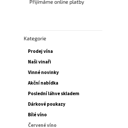
Přijímáme online platby
Přeskočit
Kategorie
kategorie
Prodej vína
Naši vinaři
Vinné novinky
Akční nabídka
Poslední láhve skladem
Dárkové poukazy
Bílé víno
Červené víno