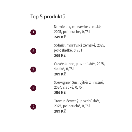
Top 5 produktů
Dornfelder, moravské zemské,
2025, polosuché, 0,75 l
249 Kč
Solaris, moravské zemské, 2025,
polosladké, 0,75 l
209 Kč
Cuvée Jonas, pozdní sběr, 2025,
sladké, 0,75 l
289 Kč
Souvignier Gris, výběr z hroznů,
2024, sladké, 0,75 l
259 Kč
Tramín červený, pozdní sběr,
2025, polosuché, 0,75 l
289 Kč