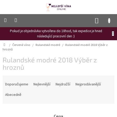
Přejít
na
obsah
NÁKUP
KOŠÍK
Pokud je objednávka vytvořena do 18hod, tak expedice je hned
Frizzante
následující pracovní den :)
Růžové
Domů
/
Červené víno
/
Rulandské modré
/
Rulandské modré 2018 Výběr z
víno
hroznů
Hroznový
Rulandské modré 2018 Výběr z
mošt
hroznů
Naši
vinaři
Ř
a
Doporučujeme
Nejlevnější
Nejdražší
Nejprodávanější
Vinné
novinky
z
e
Abecedně
Bílé
n
víno
í
p
Červené
Cena
víno