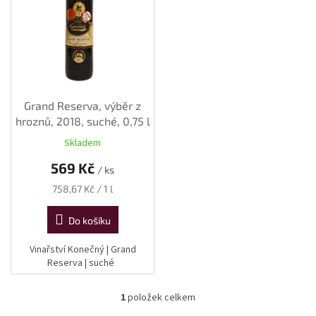
s
p
r
o
d
u
k
Grand Reserva, výběr z
t
hroznů, 2018, suché, 0,75 l
ů
Skladem
569 Kč
/ ks
Měrná
758,67 Kč / 1 l
cena:
Do košíku
Vinařství Konečný | Grand
Reserva | suché
1
položek celkem
O