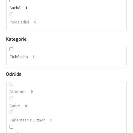
vína
Suché
1
Delikatesy
k
Polosladké
0
vínu
Kategorie
Vývrtky
BiB
-
Tiché víno
1
větší
objem
Odrůda
Ostatní
vína
Alibernet
0
Značky
André
0
Přihlášení
Cabernet Sauvignon
0