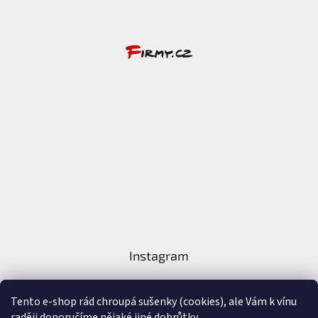
Instagram
Tento e-shop rád chroupá sušenky (cookies), ale Vám k vínu
raději doporučíme nějaké jiné dobrůtky....