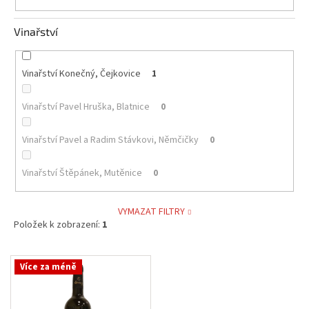
Vinařství
Vinařství Konečný, Čejkovice
1
Vinařství Pavel Hruška, Blatnice
0
Vinařství Pavel a Radim Stávkovi, Němčičky
0
Vinařství Štěpánek, Mutěnice
0
VYMAZAT FILTRY
Položek k zobrazení:
1
V
Více za méně
ý
p
i