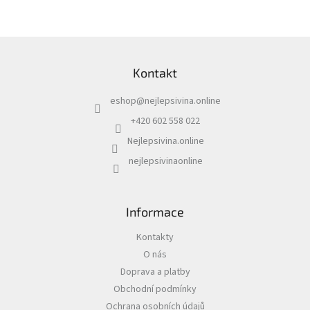
v
l
á
d
Z
a
á
c
Kontakt
p
í
a
p
eshop
@
nejlepsivina.online
t
r
í
v
+420 602 558 022
k
Nejlepsivina.online
y
v
nejlepsivinaonline
ý
p
i
s
Informace
u
Kontakty
O nás
Doprava a platby
Obchodní podmínky
Ochrana osobních údajů