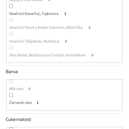
Akční
Vinařství Konečný, Čejkovice
1
nabídka
Poslední
Vinařství Pavel a Radim Stávkovi, Němčičky
0
láhve
skladem
Vinařství Štěpánek, Mutěnice
0
Cuvée
vína
Víno Blatel, Blatnice pod Svatým Antonínkem
0
Klarety
Barva
Vína
podle
jakosti
Bílé víno
0
Víno
podle
Červené víno
1
obsahu
cukru
Cukernatost
Dárkové
balení