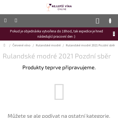
Přejít
na
obsah
NÁKUP
KOŠÍK
Pokud je objednávka vytvořena do 18hod, tak expedice je hned
Frizzante
následující pracovní den :)
Růžové
Domů
/
Červené víno
/
Rulandské modré
/
Rulandské modré 2021 Pozdní sběr
víno
Rulandské modré 2021 Pozdní sběr
Hroznový
mošt
Produkty teprve připravujeme.
Naši
vinaři
Vinné
novinky
Bílé
víno
Červené
Můžete se ale podívat na ostatní kategorie.
víno