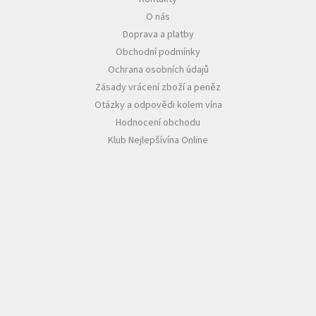
O nás
Akční
Doprava a platby
nabídka
Obchodní podmínky
Poslední
Ochrana osobních údajů
láhve
skladem
Zásady vrácení zboží a peněz
Otázky a odpovědi kolem vína
Cuvée
Hodnocení obchodu
vína
Klub Nejlepšívína Online
Klarety
Vína
podle
jakosti
Víno
podle
obsahu
cukru
Dárkové
balení