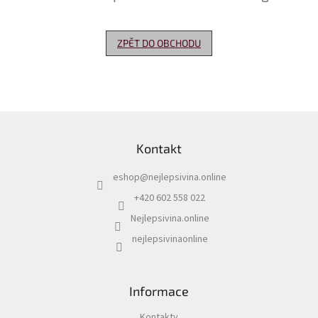
Delikatesy
k
ZPĚT DO OBCHODU
vínu
Vývrtky
Akční
nabídka
Z
á
Dárkové
Kontakt
p
poukazy
a
eshop
@
nejlepsivina.online
t
Získat
slevu
í
+420 602 558 022
Nejlepsivina.online
Blog
nejlepsivinaonline
Mladé
a
Svatomartinské
víno
Informace
Prodej
vína
Kontakty