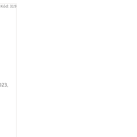
Kód:
319
023,