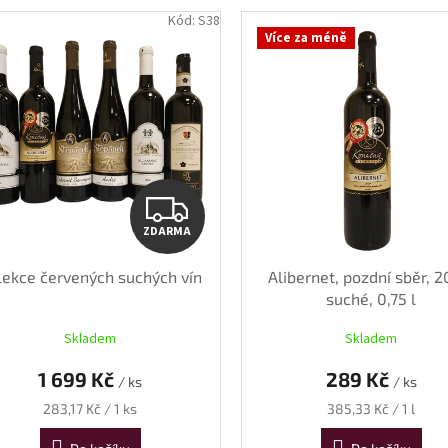
Kód:
S38
Více za méně
ZDARMA
ZDARMA
lekce červených suchých vín
Alibernet, pozdní sběr, 2
suché, 0,75 l
Skladem
Skladem
1 699 Kč
289 Kč
/ ks
/ ks
Měrná
Měrná
283,17 Kč / 1 ks
385,33 Kč / 1 l
cena:
cena: