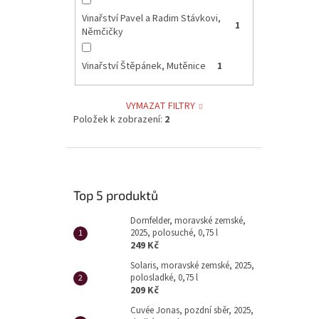
Vinařství Pavel a Radim Stávkovi,
1
Němčičky
Vinařství Štěpánek, Mutěnice
1
VYMAZAT FILTRY
Položek k zobrazení:
2
Top 5 produktů
Dornfelder, moravské zemské,
2025, polosuché, 0,75 l
249 Kč
Solaris, moravské zemské, 2025,
polosladké, 0,75 l
209 Kč
Cuvée Jonas, pozdní sběr, 2025,