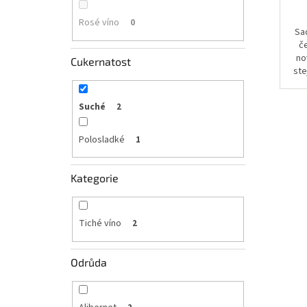
Rosé víno
0
Sa
č
no
Cukernatost
ste
Suché
2
Polosladké
1
Kategorie
Tiché víno
2
Odrůda