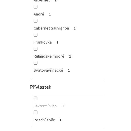
Alibernet
2
André
1
Cabernet Sauvignon
1
Frankovka
1
Rulandské modré
1
Svatovavřinecké
1
Přívlastek
Jakostní víno
0
Pozdní sběr
1