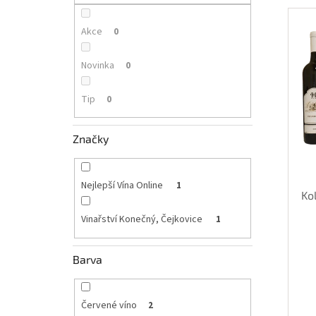
p
V
n
a
ý
í
n
Akce
0
p
p
e
i
r
l
Novinka
0
s
o
p
d
Tip
r
0
u
o
k
d
t
Značky
u
ů
k
t
Nejlepší Vína Online
1
ů
Ko
Vinařství Konečný, Čejkovice
1
Barva
Červené víno
2