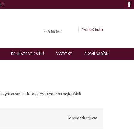
 :)
NÁKUPNÍ
Prázdný košík
Přihlášení
KOŠÍK
DELIKATESY K VÍNU
VÝVRTKY
AKČNÍ NABÍDKA
DÁRK
tickým aroma, kterou pěstujeme na nejlepších
2
položek celkem