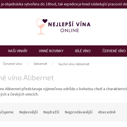
je objednávka vytvořena do 18hod, tak expedice je hned následující pracovní den
NAŠI VINAŘI
VINNÉ NOVINKY
BÍLÉ VÍNO
ČERVENÉ VÍNO
ů
Červené víno
Alibernet
Suché víno Alibernet
é víno Alibernet
no Alibernet představuje výjimečnou odrůdu s bohatou chutí a charakteris
ch a českých vinicích.
učujeme
Nejlevnější
Nejdražší
Nejprodávanější
Abecedně