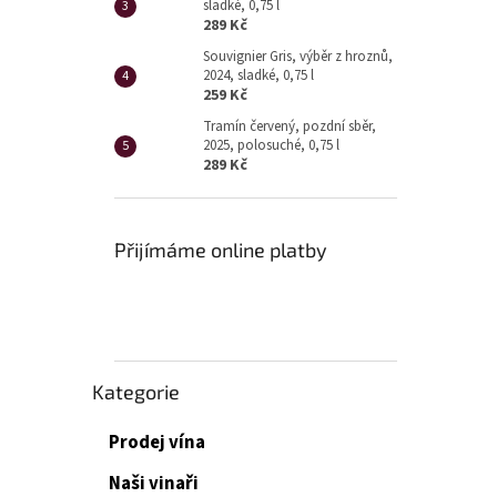
sladké, 0,75 l
289 Kč
Souvignier Gris, výběr z hroznů,
2024, sladké, 0,75 l
259 Kč
Tramín červený, pozdní sběr,
2025, polosuché, 0,75 l
289 Kč
Přijímáme online platby
Přeskočit
Kategorie
kategorie
Prodej vína
Naši vinaři