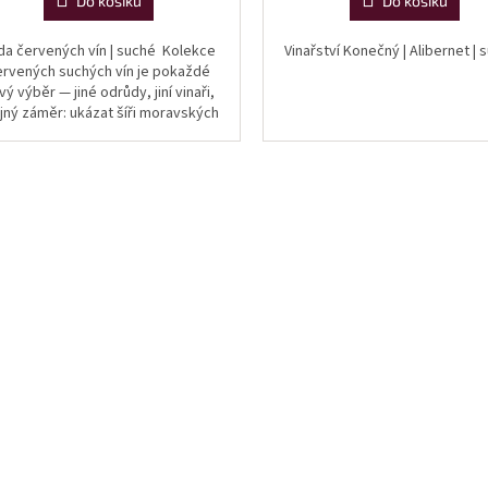
Do košíku
Do košíku
da červených vín | suché Kolekce
Vinařství Konečný | Alibernet |
ervených suchých vín je pokaždé
vý výběr — jiné odrůdy, jiní vinaři,
jný záměr: ukázat šíři moravských
červených vín v kategorii...
O
v
l
á
d
a
c
í
p
r
v
k
y
v
ý