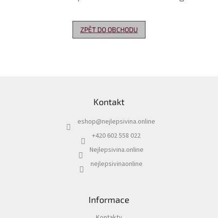
Delikatesy
k
ZPĚT DO OBCHODU
vínu
Vývrtky
Akční
nabídka
Z
á
Dárkové
Kontakt
p
poukazy
a
eshop
@
nejlepsivina.online
t
Získat
slevu
í
+420 602 558 022
Nejlepsivina.online
Blog
nejlepsivinaonline
Mladé
a
Svatomartinské
víno
Informace
Prodej
vína
Kontakty