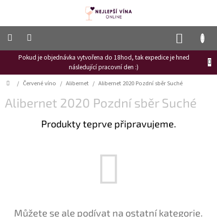
Přejít
na
obsah
NÁKUP
KOŠÍK
Pokud je objednávka vytvořena do 18hod, tak expedice je hned
Frizzante
následující pracovní den :)
Růžové
Domů
/
Červené víno
/
Alibernet
/
Alibernet 2020 Pozdní sběr Suché
víno
Alibernet 2020 Pozdní sběr Suché
Hroznový
mošt
Produkty teprve připravujeme.
Naši
vinaři
Vinné
novinky
Bílé
víno
Červené
Můžete se ale podívat na ostatní kategorie.
víno