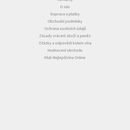
O nás
Akční
Doprava a platby
nabídka
Obchodní podmínky
Poslední
Ochrana osobních údajů
láhve
skladem
Zásady vrácení zboží a peněz
Otázky a odpovědi kolem vína
Cuvée
Hodnocení obchodu
vína
Klub Nejlepšívína Online
Klarety
Vína
podle
jakosti
Víno
podle
obsahu
cukru
Dárkové
balení