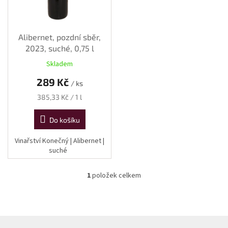
o
d
u
k
Alibernet, pozdní sběr,
t
2023, suché, 0,75 l
ů
Skladem
289 Kč
/ ks
Měrná
385,33 Kč / 1 l
cena:
Do košíku
Vinařství Konečný | Alibernet |
suché
1
položek celkem
O
v
l
á
d
Z
a