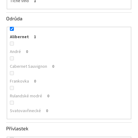
Tiché víno
1
vína
Delikatesy
Odrůda
k
vínu
Alibernet
1
Vývrtky
André
0
BiB
-
větší
Cabernet Sauvignon
objem
0
Frankovka
0
Ostatní
vína
Rulandské modré
0
Značky
Svatovavřinecké
0
Přihlášení
Přívlastek