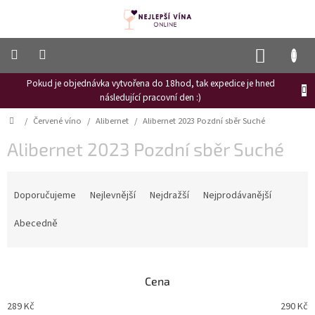
Přejít
na
obsah
NÁKUP
KOŠÍK
Pokud je objednávka vytvořena do 18hod, tak expedice je hned
Frizzante
následující pracovní den :)
Růžové
Domů
/
Červené víno
/
Alibernet
/
Alibernet 2023 Pozdní sběr Suché
víno
Alibernet 2023 Pozdní sběr Suché
Hroznový
mošt
Ř
Naši
a
Doporučujeme
Nejlevnější
Nejdražší
Nejprodávanější
vinaři
z
e
Abecedně
Vinné
n
novinky
í
Bílé
p
víno
Cena
r
o
Červené
289
Kč
290
Kč
víno