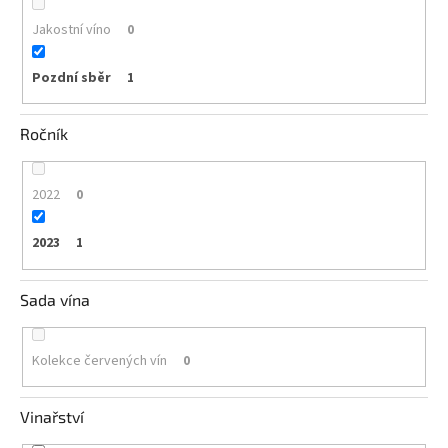
Jakostní víno
0
Pozdní sběr
1
Ročník
2022
0
2023
1
Sada vína
Kolekce červených vín
0
Vinařství