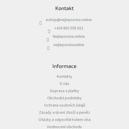
á
c
Kontakt
p
í
a
p
eshop
@
nejlepsivina.online
t
r
í
v
+420 602 558 022
k
Nejlepsivina.online
y
v
nejlepsivinaonline
ý
p
i
s
Informace
u
Kontakty
O nás
Doprava a platby
Obchodní podmínky
Ochrana osobních údajů
Zásady vrácení zboží a peněz
Otázky a odpovědi kolem vína
Hodnocení obchodu