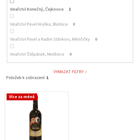
Vinařství Konečný, Čejkovice
1
Vinařství Pavel Hruška, Blatnice
0
Vinařství Pavel a Radim Stávkovi, Němčičky
0
Vinařství Štěpánek, Mutěnice
0
VYMAZAT FILTRY
Položek k zobrazení:
1
V
Více za méně
ý
p
i
s
p
r