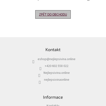
Delikatesy
k
ZPĚT DO OBCHODU
vínu
Vývrtky
Akční
nabídka
Z
á
Dárkové
Kontakt
p
poukazy
a
eshop
@
nejlepsivina.online
t
Získat
slevu
í
+420 602 558 022
Nejlepsivina.online
Blog
nejlepsivinaonline
Mladé
a
Svatomartinské
víno
Informace
Prodej
vína
Kontakty