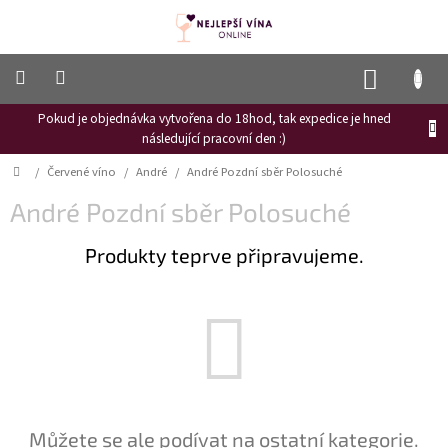
Přejít
na
obsah
NÁKUP
KOŠÍK
Pokud je objednávka vytvořena do 18hod, tak expedice je hned
Frizzante
následující pracovní den :)
Růžové
Domů
/
Červené víno
/
André
/
André Pozdní sběr Polosuché
víno
André Pozdní sběr Polosuché
Hroznový
mošt
Produkty teprve připravujeme.
Naši
vinaři
Vinné
novinky
Bílé
víno
Červené
Můžete se ale podívat na ostatní kategorie.
víno