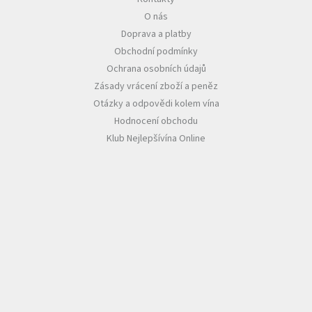
O nás
Akční
Doprava a platby
nabídka
Obchodní podmínky
Poslední
Ochrana osobních údajů
láhve
skladem
Zásady vrácení zboží a peněz
Otázky a odpovědi kolem vína
Cuvée
Hodnocení obchodu
vína
Klub Nejlepšívína Online
Klarety
Vína
podle
jakosti
Víno
podle
obsahu
cukru
Dárkové
balení