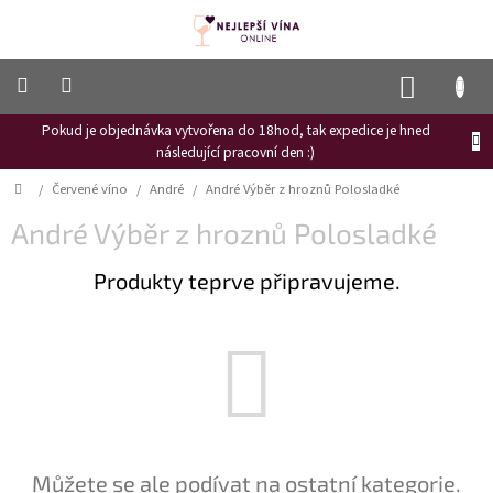
Přejít
na
obsah
NÁKUP
KOŠÍK
Pokud je objednávka vytvořena do 18hod, tak expedice je hned
Frizzante
následující pracovní den :)
Růžové
Domů
/
Červené víno
/
André
/
André Výběr z hroznů Polosladké
víno
André Výběr z hroznů Polosladké
Hroznový
mošt
Produkty teprve připravujeme.
Naši
vinaři
Vinné
novinky
Bílé
víno
Červené
Můžete se ale podívat na ostatní kategorie.
víno