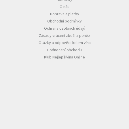
O nás
Akční
Doprava a platby
nabídka
Obchodní podmínky
Poslední
Ochrana osobních údajů
láhve
skladem
Zásady vrácení zboží a peněz
Otázky a odpovědi kolem vína
Cuvée
Hodnocení obchodu
vína
Klub Nejlepšívína Online
Klarety
Vína
podle
jakosti
Víno
podle
obsahu
cukru
Dárkové
balení