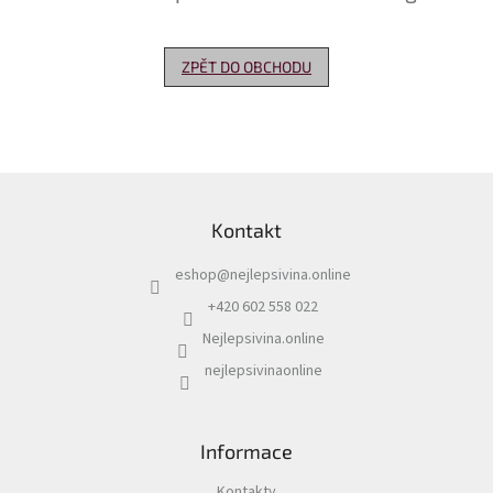
Delikatesy
k
ZPĚT DO OBCHODU
vínu
Vývrtky
Akční
nabídka
Z
á
Dárkové
Kontakt
p
poukazy
a
eshop
@
nejlepsivina.online
t
Získat
slevu
í
+420 602 558 022
Nejlepsivina.online
Blog
nejlepsivinaonline
Mladé
a
Svatomartinské
víno
Informace
Prodej
vína
Kontakty