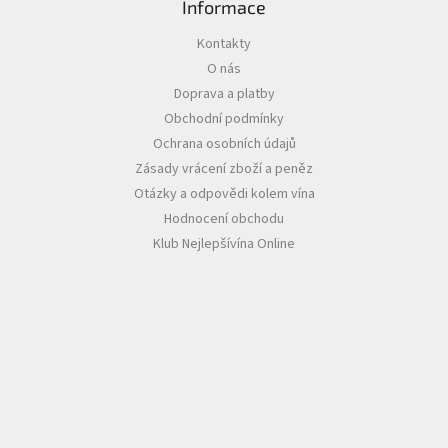
Informace
Akční
Kontakty
nabídka
O nás
Poslední
Doprava a platby
láhve
Obchodní podmínky
skladem
Ochrana osobních údajů
Cuvée
Zásady vrácení zboží a peněz
vína
Otázky a odpovědi kolem vína
Klarety
Hodnocení obchodu
Klub Nejlepšívína Online
Vína
podle
jakosti
Víno
podle
obsahu
cukru
Dárkové
balení