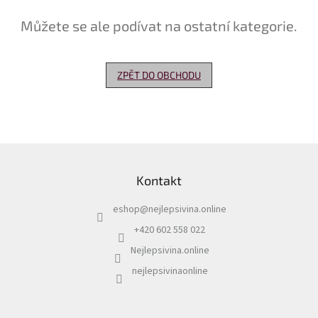
Můžete se ale podívat na ostatní kategorie.
Delikatesy
k
vínu
ZPĚT DO OBCHODU
Vývrtky
Akční
nabídka
Dárkové
Z
poukazy
á
Kontakt
p
Získat
slevu
a
eshop
@
nejlepsivina.online
t
Blog
í
+420 602 558 022
Mladé
Nejlepsivina.online
a
Svatomartinské
nejlepsivinaonline
víno
Prodej
vína