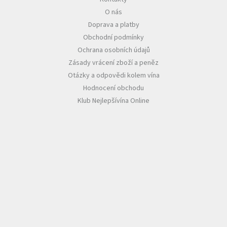
O nás
Akční
Doprava a platby
nabídka
Obchodní podmínky
Poslední
Ochrana osobních údajů
láhve
skladem
Zásady vrácení zboží a peněz
Otázky a odpovědi kolem vína
Cuvée
Hodnocení obchodu
vína
Klub Nejlepšívína Online
Klarety
Vína
podle
jakosti
Víno
podle
obsahu
cukru
Dárkové
balení