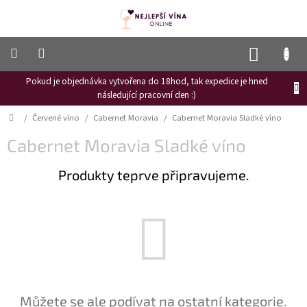
Přejít
na
obsah
NÁKUP
KOŠÍK
Pokud je objednávka vytvořena do 18hod, tak expedice je hned
Frizzante
následující pracovní den :)
Růžové
Domů
/
Červené víno
/
Cabernet Moravia
/
Cabernet Moravia Sladké víno
víno
Cabernet Moravia Sladké víno
Hroznový
mošt
Produkty teprve připravujeme.
Naši
vinaři
Vinné
novinky
Bílé
víno
Červené
Můžete se ale podívat na ostatní kategorie.
víno