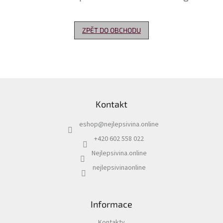
Delikatesy
k
ZPĚT DO OBCHODU
vínu
Vývrtky
Akční
nabídka
Z
á
Dárkové
Kontakt
p
poukazy
a
eshop
@
nejlepsivina.online
t
Získat
slevu
í
+420 602 558 022
Nejlepsivina.online
Blog
nejlepsivinaonline
Mladé
a
Svatomartinské
víno
Informace
Prodej
vína
Kontakty