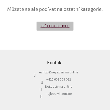
Můžete se ale podívat na ostatní kategorie.
Delikatesy
k
vínu
ZPĚT DO OBCHODU
Vývrtky
Akční
nabídka
Dárkové
Z
poukazy
á
Kontakt
p
Získat
slevu
a
eshop
@
nejlepsivina.online
t
Blog
í
+420 602 558 022
Mladé
Nejlepsivina.online
a
Svatomartinské
nejlepsivinaonline
víno
Prodej
vína