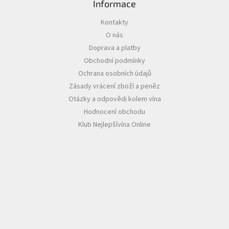
Informace
Akční
Kontakty
nabídka
O nás
Poslední
Doprava a platby
láhve
Obchodní podmínky
skladem
Ochrana osobních údajů
Cuvée
Zásady vrácení zboží a peněz
vína
Otázky a odpovědi kolem vína
Klarety
Hodnocení obchodu
Klub Nejlepšívína Online
Vína
podle
jakosti
Víno
podle
obsahu
cukru
Dárkové
balení