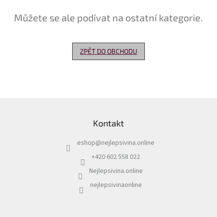
Můžete se ale podívat na ostatní kategorie.
Delikatesy
k
vínu
ZPĚT DO OBCHODU
Vývrtky
Akční
nabídka
Dárkové
Z
poukazy
á
Kontakt
p
Získat
slevu
a
eshop
@
nejlepsivina.online
t
Blog
í
+420 602 558 022
Mladé
Nejlepsivina.online
a
Svatomartinské
nejlepsivinaonline
víno
Prodej
vína