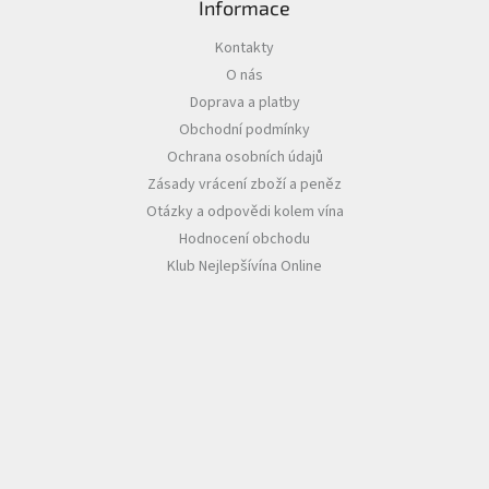
Informace
Akční
Kontakty
nabídka
O nás
Poslední
Doprava a platby
láhve
Obchodní podmínky
skladem
Ochrana osobních údajů
Cuvée
Zásady vrácení zboží a peněz
vína
Otázky a odpovědi kolem vína
Klarety
Hodnocení obchodu
Klub Nejlepšívína Online
Vína
podle
jakosti
Víno
podle
obsahu
cukru
Dárkové
balení