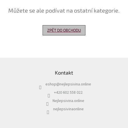
Můžete se ale podívat na ostatní kategorie.
Delikatesy
k
vínu
ZPĚT DO OBCHODU
Vývrtky
Akční
nabídka
Dárkové
Z
poukazy
á
Kontakt
p
Získat
slevu
a
eshop
@
nejlepsivina.online
t
Blog
í
+420 602 558 022
Mladé
Nejlepsivina.online
a
Svatomartinské
nejlepsivinaonline
víno
Prodej
vína