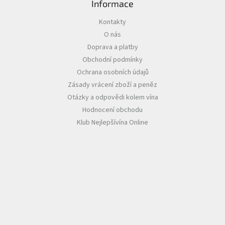
Informace
Akční
Kontakty
nabídka
O nás
Poslední
Doprava a platby
láhve
Obchodní podmínky
skladem
Ochrana osobních údajů
Cuvée
Zásady vrácení zboží a peněz
vína
Otázky a odpovědi kolem vína
Klarety
Hodnocení obchodu
Klub Nejlepšívína Online
Vína
podle
jakosti
Víno
podle
obsahu
cukru
Dárkové
balení