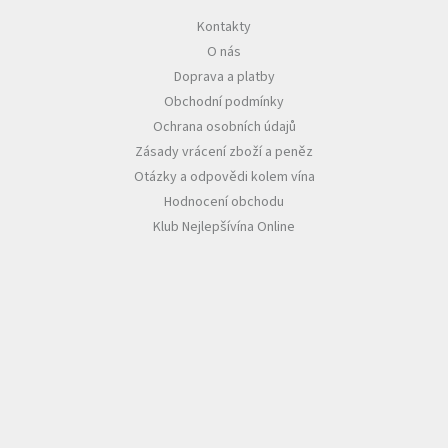
Kontakty
Akční
O nás
nabídka
Doprava a platby
Poslední
Obchodní podmínky
láhve
skladem
Ochrana osobních údajů
Zásady vrácení zboží a peněz
Cuvée
vína
Otázky a odpovědi kolem vína
Hodnocení obchodu
Klarety
Klub Nejlepšívína Online
Vína
podle
jakosti
Víno
podle
obsahu
cukru
Dárkové
balení