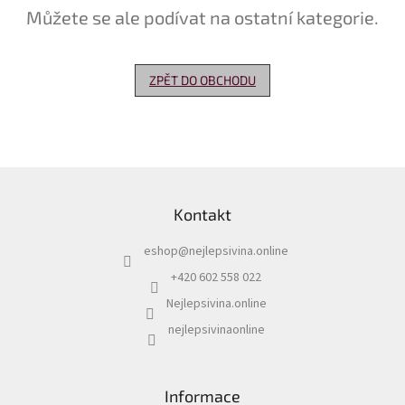
Můžete se ale podívat na ostatní kategorie.
Delikatesy
k
vínu
ZPĚT DO OBCHODU
Vývrtky
Akční
nabídka
Z
Dárkové
á
poukazy
Kontakt
p
Získat
a
slevu
eshop
@
nejlepsivina.online
t
í
+420 602 558 022
Blog
Nejlepsivina.online
Mladé
a
nejlepsivinaonline
Svatomartinské
víno
Prodej
Informace
vína