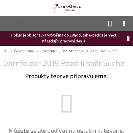
Přejít
na
obsah
NÁKUP
KOŠÍK
Pokud je objednávka vytvořena do 18hod, tak expedice je hned
Frizzante
následující pracovní den :)
Růžové
Domů
/
Červené víno
/
Dornfelder
/
Dornfelder 2019 Pozdní sběr Suché
víno
Dornfelder 2019 Pozdní sběr Suché
Hroznový
mošt
Produkty teprve připravujeme.
Naši
vinaři
Vinné
novinky
Bílé
víno
Červené
Můžete se ale podívat na ostatní kategorie.
víno