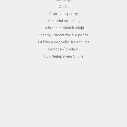
O nás
Akční
Doprava a platby
nabídka
Obchodní podmínky
Poslední
Ochrana osobních údajů
láhve
skladem
Zásady vrácení zboží a peněz
Otázky a odpovědi kolem vína
Cuvée
Hodnocení obchodu
vína
Klub Nejlepšívína Online
Klarety
Vína
podle
jakosti
Víno
podle
obsahu
cukru
Dárkové
balení