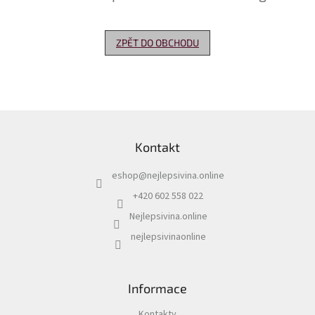
Delikatesy
k
ZPĚT DO OBCHODU
vínu
Vývrtky
Akční
nabídka
Z
á
Dárkové
Kontakt
p
poukazy
a
eshop
@
nejlepsivina.online
t
Získat
slevu
í
+420 602 558 022
Nejlepsivina.online
Blog
nejlepsivinaonline
Mladé
a
Svatomartinské
víno
Informace
Prodej
vína
Kontakty