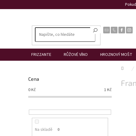
Přejít
Pokud 
na
obsah
FRIZZANTE
RŮŽOVÉ VÍNO
HROZNOVÝ MOŠT
Dom
P
Cena
Fra
o
s
0
Kč
1
Kč
t
r
a
n
n
í
Na skladě
0