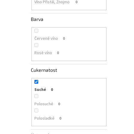
Víno Přistál, Znojmo
0
Barva
Červené víno
0
Rosé víno
0
Cukernatost
Suché
0
Polosuché
0
Polosladké
0