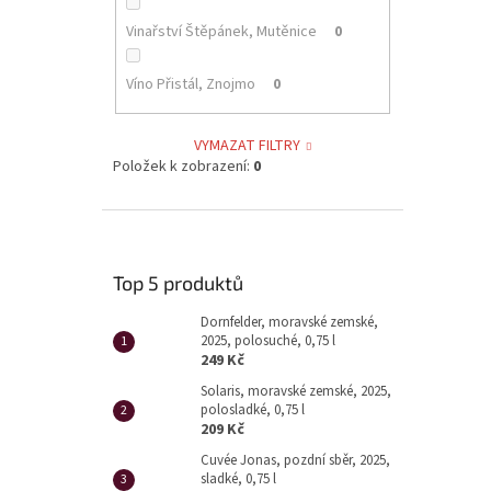
Vinařství Štěpánek, Mutěnice
0
Víno Přistál, Znojmo
0
VYMAZAT FILTRY
Položek k zobrazení:
0
Top 5 produktů
Dornfelder, moravské zemské,
2025, polosuché, 0,75 l
249 Kč
Solaris, moravské zemské, 2025,
polosladké, 0,75 l
209 Kč
Cuvée Jonas, pozdní sběr, 2025,
sladké, 0,75 l