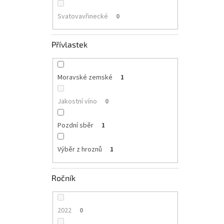
Svatovavřinecké
0
Přívlastek
Moravské zemské
1
Jakostní víno
0
Pozdní sběr
1
Výběr z hroznů
1
Ročník
2022
0