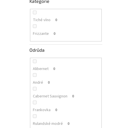
Kategorie
Tiché víno
0
Frizzante
0
Odrůda
Alibernet
0
André
0
Cabernet Sauvignon
0
Frankovka
0
Rulandské modré
0