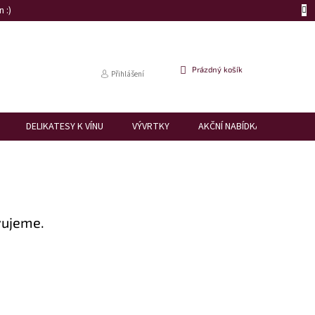
 :)
NÁKUPNÍ
Prázdný košík
Přihlášení
KOŠÍK
DELIKATESY K VÍNU
VÝVRTKY
AKČNÍ NABÍDKA
DÁRK
vujeme.