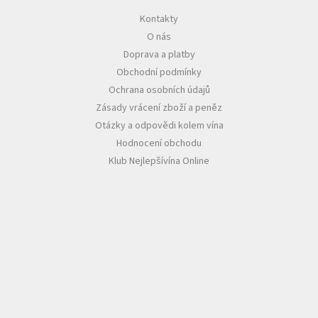
Kontakty
Akční
O nás
nabídka
Doprava a platby
Poslední
Obchodní podmínky
láhve
skladem
Ochrana osobních údajů
Zásady vrácení zboží a peněz
Cuvée
vína
Otázky a odpovědi kolem vína
Hodnocení obchodu
Klarety
Klub Nejlepšívína Online
Vína
podle
jakosti
Víno
podle
obsahu
cukru
Dárkové
balení