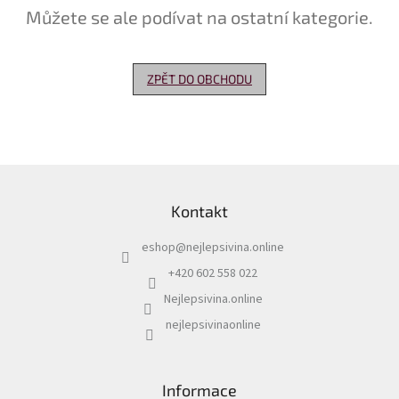
Můžete se ale podívat na ostatní kategorie.
Delikatesy
k
vínu
ZPĚT DO OBCHODU
Vývrtky
Akční
nabídka
Z
Dárkové
á
poukazy
Kontakt
p
Získat
a
slevu
eshop
@
nejlepsivina.online
t
í
+420 602 558 022
Blog
Nejlepsivina.online
Mladé
a
nejlepsivinaonline
Svatomartinské
víno
Prodej
Informace
vína