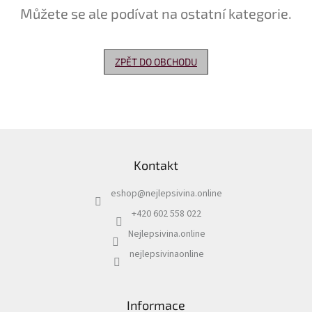
Můžete se ale podívat na ostatní kategorie.
Delikatesy
k
vínu
ZPĚT DO OBCHODU
Vývrtky
Akční
nabídka
Z
Dárkové
á
poukazy
Kontakt
p
Získat
a
slevu
eshop
@
nejlepsivina.online
t
í
+420 602 558 022
Blog
Nejlepsivina.online
Mladé
a
nejlepsivinaonline
Svatomartinské
víno
Prodej
Informace
vína