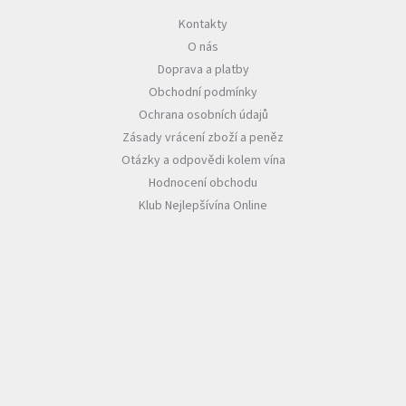
Kontakty
Akční
O nás
nabídka
Doprava a platby
Poslední
Obchodní podmínky
láhve
skladem
Ochrana osobních údajů
Zásady vrácení zboží a peněz
Cuvée
vína
Otázky a odpovědi kolem vína
Hodnocení obchodu
Klarety
Klub Nejlepšívína Online
Vína
podle
jakosti
Víno
podle
obsahu
cukru
Dárkové
balení