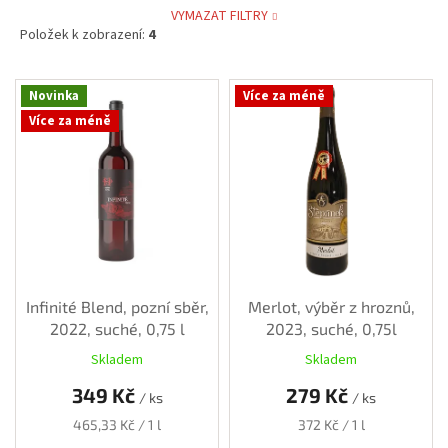
VYMAZAT FILTRY
Položek k zobrazení:
4
V
Novinka
Více za méně
ý
Více za méně
p
i
s
p
r
o
d
u
k
Infinité Blend, pozní sběr,
Merlot, výběr z hroznů,
t
2022, suché, 0,75 l
2023, suché, 0,75l
ů
Skladem
Skladem
349 Kč
279 Kč
/ ks
/ ks
Měrná
Měrná
465,33 Kč / 1 l
372 Kč / 1 l
cena:
cena: