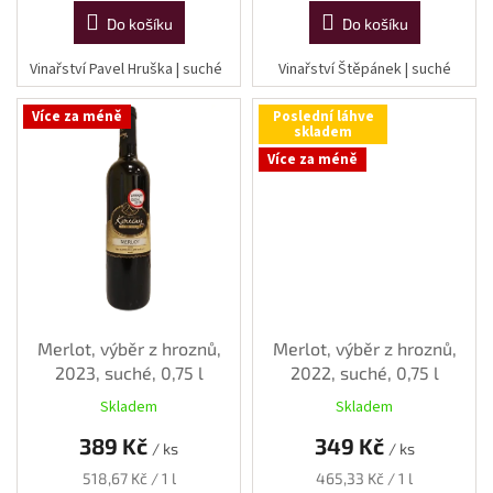
Do košíku
Do košíku
Vinařství Pavel Hruška | suché
Vinařství Štěpánek | suché
Více za méně
Poslední láhve
skladem
Více za méně
Merlot, výběr z hroznů,
Merlot, výběr z hroznů,
2023, suché, 0,75 l
2022, suché, 0,75 l
Skladem
Skladem
389 Kč
349 Kč
/ ks
/ ks
Měrná
Měrná
518,67 Kč / 1 l
465,33 Kč / 1 l