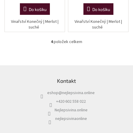
cena:
cena:
Do košíku
Do košíku
Vinařství Konečný | Merlot |
Vinařství Konečný | Merlot |
suché
suché
4
položek celkem
O
v
l
á
d
Z
a
á
c
Kontakt
p
í
a
p
eshop
@
nejlepsivina.online
t
r
í
v
+420 602 558 022
k
Nejlepsivina.online
y
v
nejlepsivinaonline
ý
p