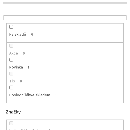
d
u
Delikatesy
k
k
t
vínu
ů
Vývrtky
Na skladě
4
Akční
nabídka
Akce
0
Dárkové
poukazy
Novinka
1
Získat
slevu
Tip
0
Blog
Poslední láhve skladem
1
Mladé
a
Svatomartinské
Značky
víno
Prodej
vína