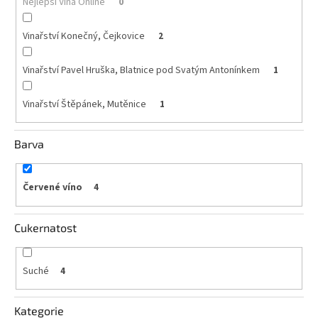
Nejlepší Vína Online
0
Akční
Vinařství Konečný, Čejkovice
2
nabídka
Poslední
Vinařství Pavel Hruška, Blatnice pod Svatým Antonínkem
1
láhve
skladem
Vinařství Štěpánek, Mutěnice
1
Cuvée
vína
Barva
Klarety
Vína
Červené víno
4
podle
jakosti
Cukernatost
Víno
podle
obsahu
cukru
Suché
4
Dárkové
Kategorie
balení