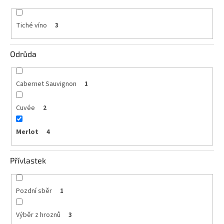
vína
Tiché víno
3
Delikatesy
k
vínu
Odrůda
Vývrtky
Cabernet Sauvignon
1
BiB
-
větší
Cuvée
objem
2
Merlot
4
Ostatní
vína
Přívlastek
Značky
Pozdní sběr
1
Přihlášení
Výběr z hroznů
3