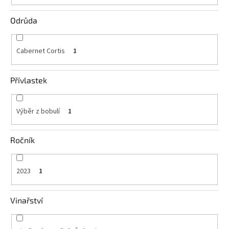
vína
Odrůda
Delikatesy
k
vínu
Cabernet Cortis
1
Vývrtky
Přívlastek
BiB
-
větší
objem
Výběr z bobulí
1
Ostatní
Ročník
vína
2023
1
Značky
Vinařství
Přihlášení