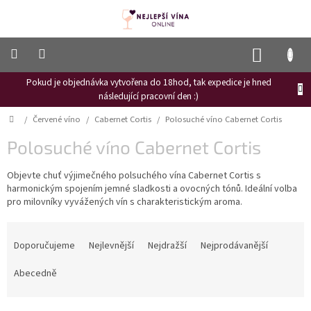
Přejít
na
obsah
NÁKUP
KOŠÍK
Pokud je objednávka vytvořena do 18hod, tak expedice je hned
Frizzante
následující pracovní den :)
Růžové
Domů
/
Červené víno
/
Cabernet Cortis
/
Polosuché víno Cabernet Cortis
víno
Polosuché víno Cabernet Cortis
Hroznový
mošt
Objevte chuť výjimečného polsuchého vína Cabernet Cortis s
harmonickým spojením jemné sladkosti a ovocných tónů. Ideální volba
Naši
vinaři
pro milovníky vyvážených vín s charakteristickým aroma.
Vinné
Ř
novinky
a
Doporučujeme
Nejlevnější
Nejdražší
Nejprodávanější
z
Bílé
e
Abecedně
víno
n
Červené
í
víno