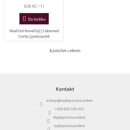
Měrná
638 Kč / 1 l
cena:
Do košíku
Vinařství Konečný | Cabernet
Cortis | polosuché
1
položek celkem
O
v
l
á
d
Z
a
á
c
Kontakt
p
í
a
p
eshop
@
nejlepsivina.online
t
r
í
v
+420 602 558 022
k
Nejlepsivina.online
y
v
nejlepsivinaonline