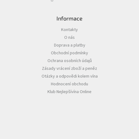
ý
p
i
s
Informace
u
Kontakty
O nás
Doprava a platby
Obchodní podmínky
Ochrana osobních údajů
Zásady vrácení zboží a peněz
Otázky a odpovědi kolem vína
Hodnocení obchodu
Klub Nejlepšívína Online