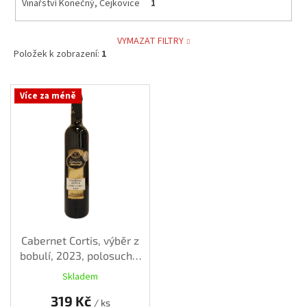
Vinařství Konečný, Čejkovice
1
VYMAZAT FILTRY
Položek k zobrazení:
1
V
Více za méně
ý
p
i
s
p
r
o
d
u
k
Cabernet Cortis, výběr z
t
bobulí, 2023, polosuché,
ů
0,50 l
Skladem
319 Kč
/ ks