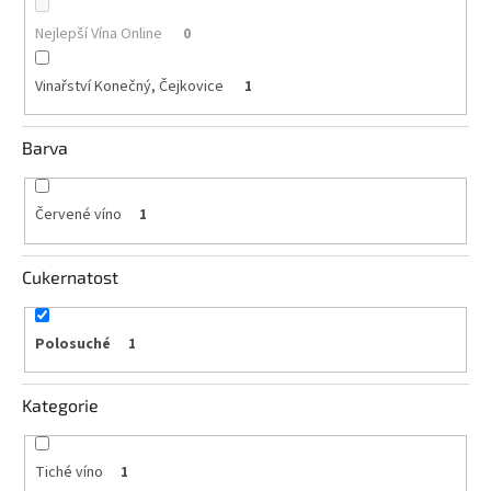
Nejlepší Vína Online
0
Akční
nabídka
Vinařství Konečný, Čejkovice
1
Poslední
láhve
skladem
Barva
Cuvée
vína
Červené víno
1
Klarety
Cukernatost
Vína
podle
jakosti
Polosuché
1
Víno
podle
obsahu
Kategorie
cukru
Tiché víno
1
Dárkové
balení