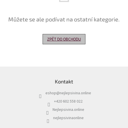
Delikatesy
k
Můžete se ale podívat na ostatní kategorie.
vínu
Vývrtky
ZPĚT DO OBCHODU
Akční
nabídka
Dárkové
poukazy
Z
Získat
á
slevu
Kontakt
p
a
Blog
eshop
@
nejlepsivina.online
t
Mladé
í
+420 602 558 022
a
Svatomartinské
Nejlepsivina.online
víno
nejlepsivinaonline
Prodej
vína