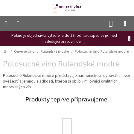
Přejít
na
obsah
NÁKUP
KOŠÍK
Pokud je objednávka vytvořena do 18hod, tak expedice je hned
Frizzante
následující pracovní den :)
Růžové
Domů
/
Červené víno
/
Rulandské modré
/
Polosuché víno Rulandské modré
víno
Polosuché víno Rulandské modré
Hroznový
mošt
Polosuché Rulandské modré představuje harmonickou rovnováhu mezi
svěžestí a jemnou sladkostí, kterou si oblíbili milovníci kvalitních
Naši
vinaři
moravských vín.
Vinné
Produkty teprve připravujeme.
novinky
Bílé
víno
Červené
víno