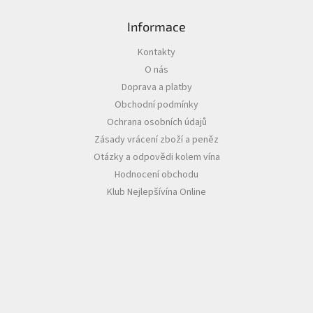
Informace
Akční
nabídka
Kontakty
Poslední
O nás
láhve
skladem
Doprava a platby
Obchodní podmínky
Cuvée
vína
Ochrana osobních údajů
Zásady vrácení zboží a peněz
Klarety
Otázky a odpovědi kolem vína
Hodnocení obchodu
Vína
podle
Klub Nejlepšívína Online
jakosti
Víno
podle
obsahu
cukru
Dárkové
balení