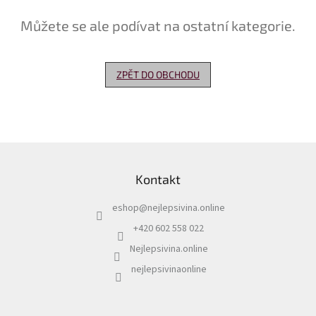
Můžete se ale podívat na ostatní kategorie.
Delikatesy
k
vínu
ZPĚT DO OBCHODU
Vývrtky
Akční
nabídka
Dárkové
Z
poukazy
á
Kontakt
p
Získat
slevu
a
eshop
@
nejlepsivina.online
t
Blog
í
+420 602 558 022
Mladé
Nejlepsivina.online
a
Svatomartinské
nejlepsivinaonline
víno
Prodej
vína