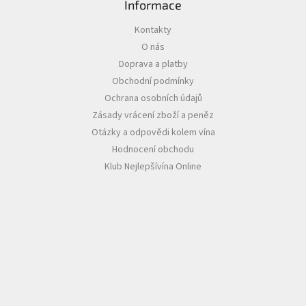
Informace
Akční
Kontakty
nabídka
O nás
Poslední
Doprava a platby
láhve
Obchodní podmínky
skladem
Ochrana osobních údajů
Cuvée
Zásady vrácení zboží a peněz
vína
Otázky a odpovědi kolem vína
Klarety
Hodnocení obchodu
Klub Nejlepšívína Online
Vína
podle
jakosti
Víno
podle
obsahu
cukru
Dárkové
balení