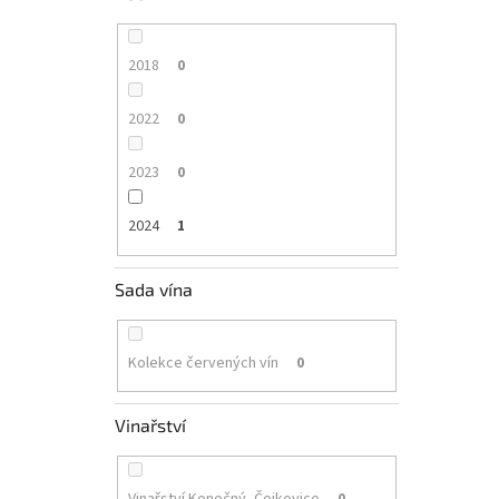
2018
0
2022
0
2023
0
2024
1
Sada vína
Kolekce červených vín
0
Vinařství