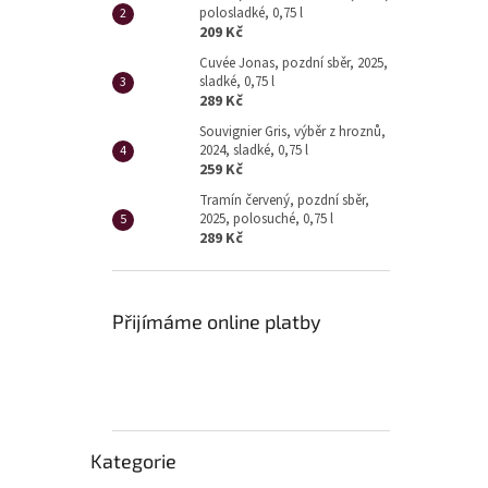
polosladké, 0,75 l
209 Kč
Cuvée Jonas, pozdní sběr, 2025,
sladké, 0,75 l
289 Kč
Souvignier Gris, výběr z hroznů,
2024, sladké, 0,75 l
259 Kč
Tramín červený, pozdní sběr,
2025, polosuché, 0,75 l
289 Kč
Přijímáme online platby
Přeskočit
Kategorie
kategorie