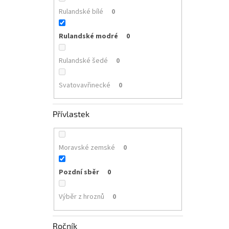
Rulandské bílé
0
Rulandské modré
0
Rulandské šedé
0
Svatovavřinecké
0
Přívlastek
Moravské zemské
0
Pozdní sběr
0
Výběr z hroznů
0
Ročník