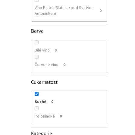
Víno Blatel, Blatnice pod Svatým
0
Antonínkem
Barva
Bílé víno
0
Červené víno
0
Cukernatost
Suché
0
Polosladké
0
Kategorie