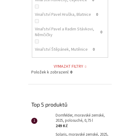
Vinařství Konečný, Čejkovice
0
Vinařství Pavel Hruška, Blatnice
0
Vinařství Pavel a Radim Stávkovi,
0
Němčičky
Vinařství Štěpánek, Mutěnice
0
VYMAZAT FILTRY
Položek k zobrazení:
0
Top 5 produktů
Dornfelder, moravské zemské,
2025, polosuché, 0,75 l
249 Kč
Solaris, moravské zemské, 2025,