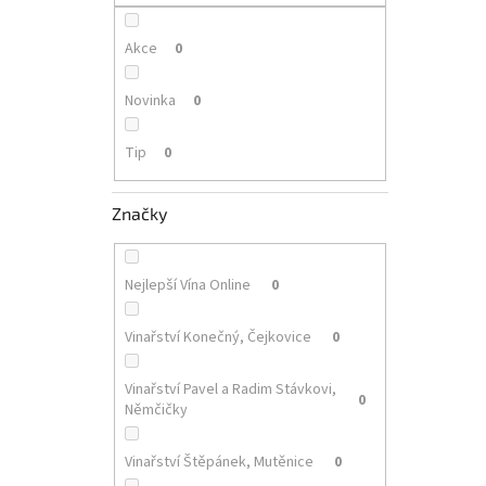
p
a
n
Akce
0
e
l
Novinka
0
Tip
0
Značky
Nejlepší Vína Online
0
Vinařství Konečný, Čejkovice
0
Vinařství Pavel a Radim Stávkovi,
0
Němčičky
Vinařství Štěpánek, Mutěnice
0