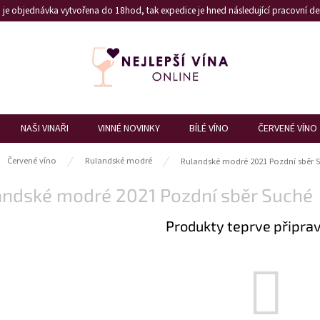
je objednávka vytvořena do 18hod, tak expedice je hned následující pracovní den
NAŠI VINAŘI
VINNÉ NOVINKY
BÍLÉ VÍNO
ČERVENÉ VÍNO
ů
Červené víno
Rulandské modré
Rulandské modré 2021 Pozdní sběr 
andské modré 2021 Pozdní sběr Suché
Produkty teprve připra