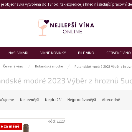
je objednávka vytvořena do 18hod, tak expedice je hned následující pracovní den
NAŠI VINAŘI
VINNÉ NOVINKY
BÍLÉ VÍNO
ČERVENÉ VÍNO
ů
Červené víno
Rulandské modré
Rulandské modré 2023 Výběr z hroz
andské modré 2023 Výběr z hroznů Su
učujeme
Nejlevnější
Nejdražší
Nejprodávanější
Abecedně
Kód:
2223
ce za méně