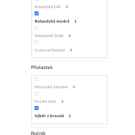
Rulandské bílé
0
Rulandské modré
1
Rulandské šedé
0
Svatovavřinecké
0
Přívlastek
Moravské zemské
0
Pozdní sběr
0
Výběr z hroznů
1
Ročník