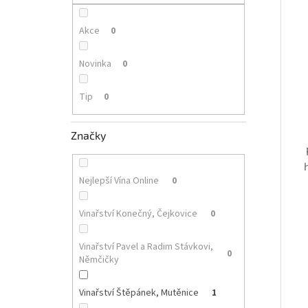
p
i
r
a
s
o
n
Akce
0
p
d
e
r
u
l
Novinka
0
o
k
d
t
Tip
0
u
ů
k
t
Značky
ů
Nejlepší Vína Online
0
Vinařství Konečný, Čejkovice
0
Vinařství Pavel a Radim Stávkovi,
0
Němčičky
Vinařství Štěpánek, Mutěnice
1