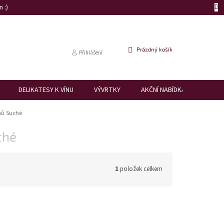
 :)
NÁKUPNÍ
Prázdný košík
Přihlášení
KOŠÍK
DELIKATESY K VÍNU
VÝVRTKY
AKČNÍ NABÍDKA
DÁRK
nů Suché
ché
1
položek celkem