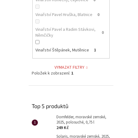
Vinařství Konečný, Čejkovice
0
Vinařství Pavel Hruška, Blatnice
0
Vinařství Pavel a Radim Stávkovi,
0
Němčičky
Vinařství Štěpánek, Mutěnice
1
VYMAZAT FILTRY
Položek k zobrazení:
1
Top 5 produktů
Dornfelder, moravské zemské,
2025, polosuché, 0,75 l
249 Kč
Solaris, moravské zemské, 2025,