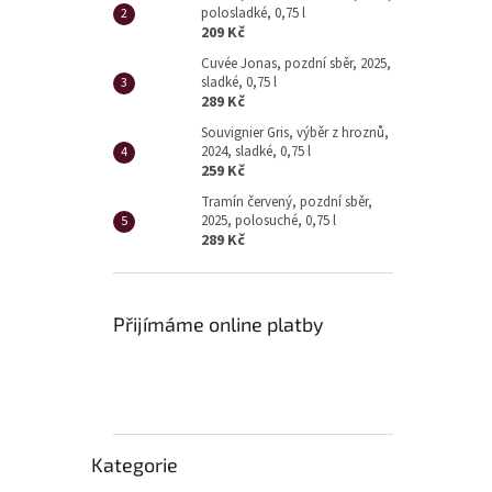
polosladké, 0,75 l
209 Kč
Cuvée Jonas, pozdní sběr, 2025,
sladké, 0,75 l
289 Kč
Souvignier Gris, výběr z hroznů,
2024, sladké, 0,75 l
259 Kč
Tramín červený, pozdní sběr,
2025, polosuché, 0,75 l
289 Kč
Přijímáme online platby
Přeskočit
Kategorie
kategorie