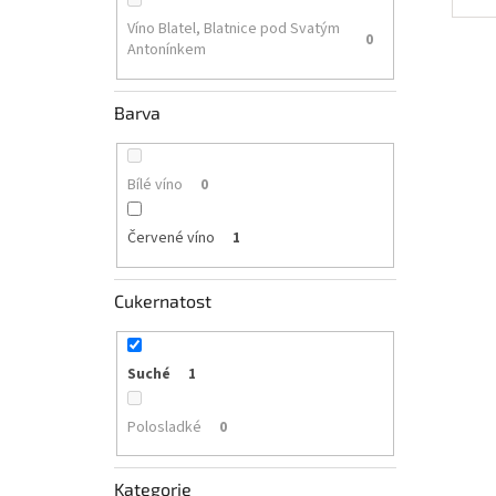
Víno Blatel, Blatnice pod Svatým
0
Antonínkem
Barva
Bílé víno
0
Červené víno
1
Cukernatost
Suché
1
Polosladké
0
Kategorie