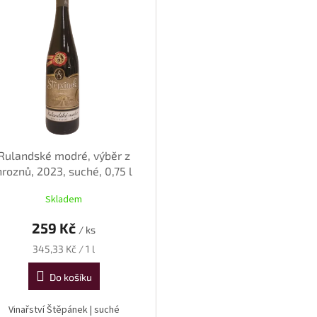
Rulandské modré, výběr z
hroznů, 2023, suché, 0,75 l
Skladem
259 Kč
/ ks
Měrná
345,33 Kč / 1 l
cena:
Do košíku
Vinařství Štěpánek | suché