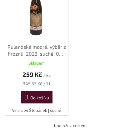
s
p
r
o
d
u
k
Rulandské modré, výběr z
t
hroznů, 2023, suché, 0,75
ů
l
Skladem
259 Kč
/ ks
Měrná
345,33 Kč / 1 l
cena:
Do košíku
Vinařství Štěpánek | suché
1
položek celkem
O
v