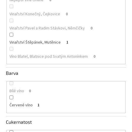
Akční
Vinařství Konečný, Čejkovice
0
nabídka
Poslední
Vinařství Pavel a Radim Stávkovi, Němčičky
0
láhve
skladem
Vinařství Štěpánek, Mutěnice
1
Cuvée
vína
Víno Blatel, Blatnice pod Svatým Antonínkem
0
Klarety
Barva
Vína
podle
jakosti
Bílé víno
0
Víno
podle
Červené víno
1
obsahu
cukru
Cukernatost
Dárkové
balení