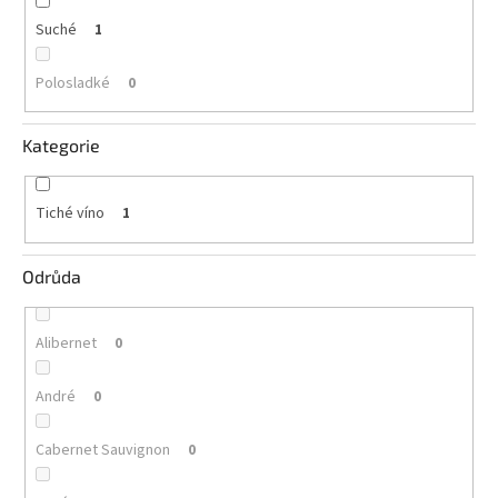
vína
Suché
1
Delikatesy
k
Polosladké
0
vínu
Kategorie
Vývrtky
BiB
-
Tiché víno
1
větší
objem
Odrůda
Ostatní
vína
Alibernet
0
Značky
André
0
Přihlášení
Cabernet Sauvignon
0