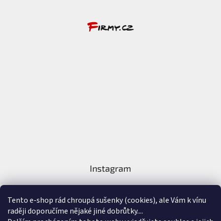
Instagram
Tento e-shop rád chroupá sušenky (cookies), ale Vám k vínu
raději doporučíme nějaké jiné dobrůtky....