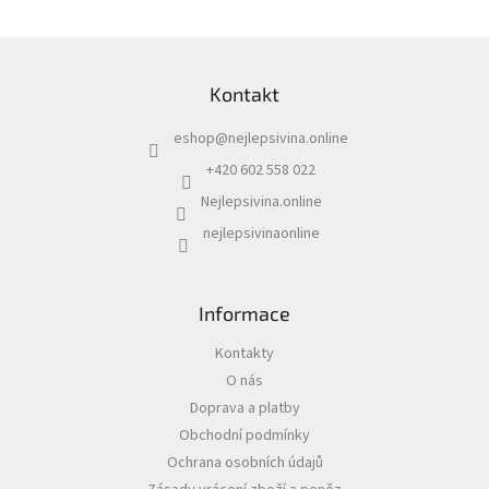
l
á
d
Z
a
á
c
Kontakt
p
í
a
p
eshop
@
nejlepsivina.online
t
r
í
v
+420 602 558 022
k
Nejlepsivina.online
y
v
nejlepsivinaonline
ý
p
i
s
Informace
u
Kontakty
O nás
Doprava a platby
Obchodní podmínky
Ochrana osobních údajů