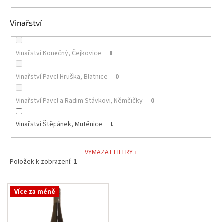
Vinařství
Vinařství Konečný, Čejkovice
0
Vinařství Pavel Hruška, Blatnice
0
Vinařství Pavel a Radim Stávkovi, Němčičky
0
Vinařství Štěpánek, Mutěnice
1
VYMAZAT FILTRY
Položek k zobrazení:
1
V
Více za méně
ý
p
i