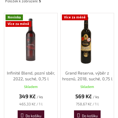
Položek k zobrazení:
5
V
Novinka
Více za méně
ý
Více za méně
p
i
s
p
r
o
d
u
k
Infinité Blend, pozní sběr,
Grand Reserva, výběr z
t
2022, suché, 0,75 l
hroznů, 2018, suché, 0,75 l
ů
Skladem
Skladem
349 Kč
569 Kč
/ ks
/ ks
Měrná
Měrná
465,33 Kč / 1 l
758,67 Kč / 1 l
cena:
cena:
Do košíku
Do košíku