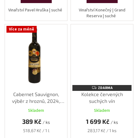
Vinařství Pavel Hruška | suché
Vinařství Konečný | Grand
Reserva | suché
Více za méně
ZDARMA
ZDARMA
Cabernet Sauvignon,
Kolekce červených
výběr z hroznů, 2024,
suchých vín
suché, 0,75 l
Skladem
Skladem
389 Kč
1 699 Kč
/ ks
/ ks
Měrná
Měrná
518,67 Kč / 1 l
283,17 Kč / 1 ks
cena:
cena: