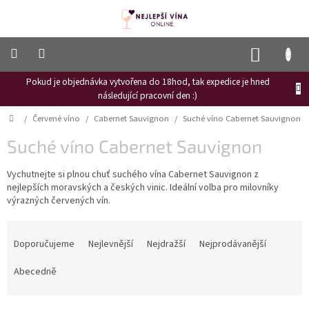
Přejít
na
obsah
NÁKUP
KOŠÍK
Pokud je objednávka vytvořena do 18hod, tak expedice je hned
Frizzante
následující pracovní den :)
Růžové
Domů
/
Červené víno
/
Cabernet Sauvignon
/
Suché víno Cabernet Sauvignon
víno
Suché víno Cabernet Sauvignon
Hroznový
mošt
Vychutnejte si plnou chuť suchého vína Cabernet Sauvignon z
nejlepších moravských a českých vinic. Ideální volba pro milovníky
Naši
vinaři
výrazných červených vín.
Vinné
Ř
novinky
a
Doporučujeme
Nejlevnější
Nejdražší
Nejprodávanější
z
Bílé
e
Abecedně
víno
n
Červené
í
víno