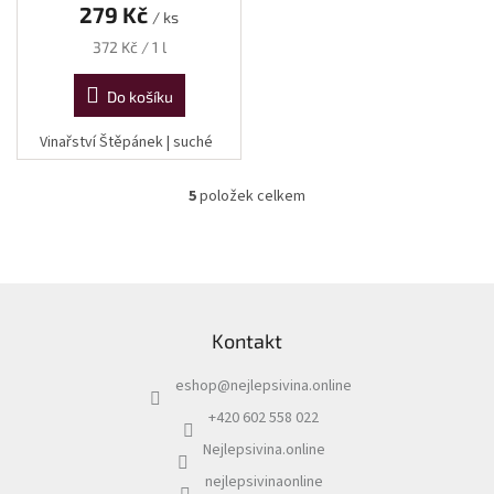
279 Kč
/ ks
Měrná
372 Kč / 1 l
cena:
Do košíku
Vinařství Štěpánek | suché
5
položek celkem
O
v
l
á
d
Z
a
á
c
Kontakt
p
í
a
p
eshop
@
nejlepsivina.online
t
r
í
v
+420 602 558 022
k
Nejlepsivina.online
y
v
nejlepsivinaonline