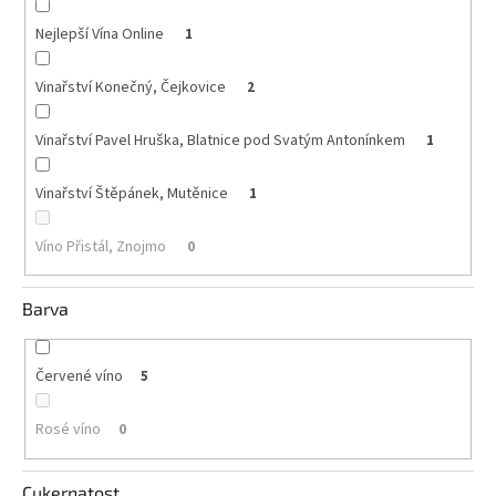
Nejlepší Vína Online
1
Akční
nabídka
Vinařství Konečný, Čejkovice
2
Poslední
láhve
skladem
Vinařství Pavel Hruška, Blatnice pod Svatým Antonínkem
1
Cuvée
vína
Vinařství Štěpánek, Mutěnice
1
Klarety
Víno Přistál, Znojmo
0
Vína
podle
Barva
jakosti
Víno
Červené víno
5
podle
obsahu
cukru
Rosé víno
0
Dárkové
Cukernatost
balení