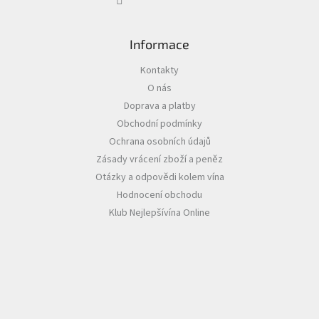
ý
p
i
s
Informace
u
Kontakty
O nás
Doprava a platby
Obchodní podmínky
Ochrana osobních údajů
Zásady vrácení zboží a peněz
Otázky a odpovědi kolem vína
Hodnocení obchodu
Klub Nejlepšívína Online