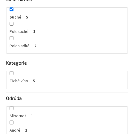
vína
Delikatesy
Suché
5
k
vínu
Polosuché
1
Vývrtky
Polosladké
2
BiB
-
větší
Kategorie
objem
Ostatní
Tiché víno
5
vína
Odrůda
Značky
Alibernet
1
Přihlášení
André
1