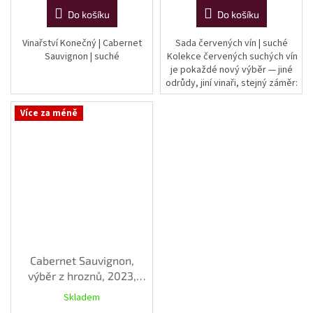
Do košíku
Do košíku
Vinařství Konečný | Cabernet
Sada červených vín | suché
Sauvignon | suché
Kolekce červených suchých vín
je pokaždé nový výběr — jiné
odrůdy, jiní vinaři, stejný záměr:
ukázat šíři moravských
červených vín v kategorii...
Více za méně
Cabernet Sauvignon,
výběr z hroznů, 2023,
suché, 0,75 l
Skladem