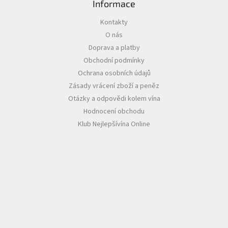
Informace
Akční
Kontakty
nabídka
O nás
Poslední
Doprava a platby
láhve
Obchodní podmínky
skladem
Ochrana osobních údajů
Cuvée
Zásady vrácení zboží a peněz
vína
Otázky a odpovědi kolem vína
Klarety
Hodnocení obchodu
Klub Nejlepšívína Online
Vína
podle
jakosti
Víno
podle
obsahu
cukru
Dárkové
balení