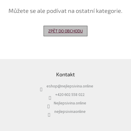
Můžete se ale podívat na ostatní kategorie.
Delikatesy
k
vínu
ZPĚT DO OBCHODU
Vývrtky
Akční
nabídka
Dárkové
Z
poukazy
á
Kontakt
p
Získat
slevu
a
eshop
@
nejlepsivina.online
t
Blog
í
+420 602 558 022
Mladé
Nejlepsivina.online
a
Svatomartinské
nejlepsivinaonline
víno
Prodej
vína