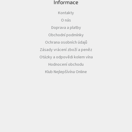
Informace
Akční
Kontakty
nabídka
O nás
Poslední
Doprava a platby
láhve
Obchodní podmínky
skladem
Ochrana osobních údajů
Cuvée
Zásady vrácení zboží a peněz
vína
Otázky a odpovědi kolem vína
Klarety
Hodnocení obchodu
Klub Nejlepšívína Online
Vína
podle
jakosti
Víno
podle
obsahu
cukru
Dárkové
balení