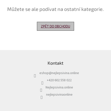
Můžete se ale podívat na ostatní kategorie.
Delikatesy
k
vínu
ZPĚT DO OBCHODU
Vývrtky
Akční
nabídka
Dárkové
Z
poukazy
á
Kontakt
p
Získat
slevu
a
eshop
@
nejlepsivina.online
t
Blog
í
+420 602 558 022
Mladé
Nejlepsivina.online
a
Svatomartinské
nejlepsivinaonline
víno
Prodej
vína