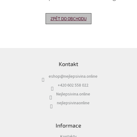
Delikatesy
k
ZPĚT DO OBCHODU
vínu
Vývrtky
Akční
nabídka
Z
á
Dárkové
Kontakt
p
poukazy
a
eshop
@
nejlepsivina.online
t
Získat
slevu
í
+420 602 558 022
Nejlepsivina.online
Blog
nejlepsivinaonline
Mladé
a
Svatomartinské
víno
Informace
Prodej
vína
Kontakty