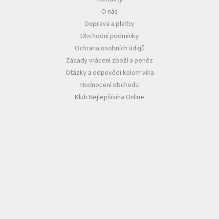
O nás
Akční
Doprava a platby
nabídka
Obchodní podmínky
Poslední
Ochrana osobních údajů
láhve
skladem
Zásady vrácení zboží a peněz
Otázky a odpovědi kolem vína
Cuvée
Hodnocení obchodu
vína
Klub Nejlepšívína Online
Klarety
Vína
podle
jakosti
Víno
podle
obsahu
cukru
Dárkové
balení