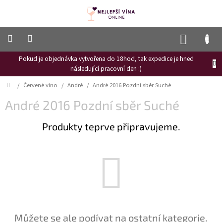
Přejít
na
obsah
NÁKUP
KOŠÍK
Pokud je objednávka vytvořena do 18hod, tak expedice je hned
Frizzante
následující pracovní den :)
Růžové
Domů
/
Červené víno
/
André
/
André 2016 Pozdní sběr Suché
víno
André 2016 Pozdní sběr Suché
Hroznový
mošt
Produkty teprve připravujeme.
Naši
vinaři
Vinné
novinky
Bílé
víno
Červené
Můžete se ale podívat na ostatní kategorie.
víno