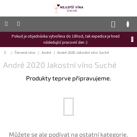
Přejít
na
obsah
NÁKUP
KOŠÍK
Pokud je objednávka vytvořena do 18hod, tak expedice je hned
Frizzante
následující pracovní den :)
Růžové
Domů
/
Červené víno
/
André
/
André 2020 Jakostní víno Suché
víno
André 2020 Jakostní víno Suché
Hroznový
mošt
Produkty teprve připravujeme.
Naši
vinaři
Vinné
novinky
Bílé
víno
Červené
Můžete se ale podívat na ostatní kategorie.
víno