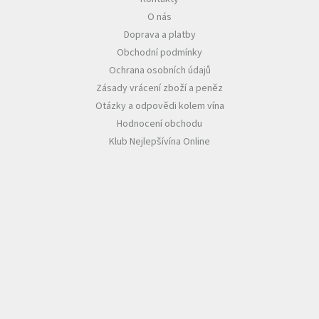
O nás
Akční
Doprava a platby
nabídka
Obchodní podmínky
Poslední
Ochrana osobních údajů
láhve
skladem
Zásady vrácení zboží a peněz
Otázky a odpovědi kolem vína
Cuvée
Hodnocení obchodu
vína
Klub Nejlepšívína Online
Klarety
Vína
podle
jakosti
Víno
podle
obsahu
cukru
Dárkové
balení