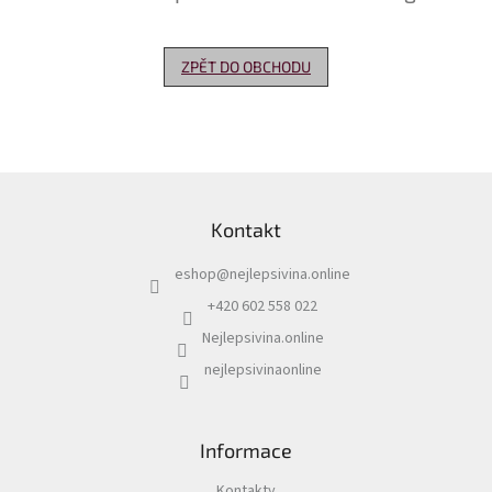
Delikatesy
k
ZPĚT DO OBCHODU
vínu
Vývrtky
Akční
nabídka
Z
á
Dárkové
Kontakt
p
poukazy
a
eshop
@
nejlepsivina.online
t
Získat
slevu
í
+420 602 558 022
Nejlepsivina.online
Blog
nejlepsivinaonline
Mladé
a
Svatomartinské
víno
Informace
Prodej
vína
Kontakty