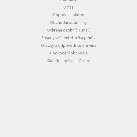
O nás
Akční
Doprava a platby
nabídka
Obchodní podmínky
Poslední
Ochrana osobních údajů
láhve
skladem
Zásady vrácení zboží a peněz
Otázky a odpovědi kolem vína
Cuvée
Hodnocení obchodu
vína
Klub Nejlepšívína Online
Klarety
Vína
podle
jakosti
Víno
podle
obsahu
cukru
Dárkové
balení