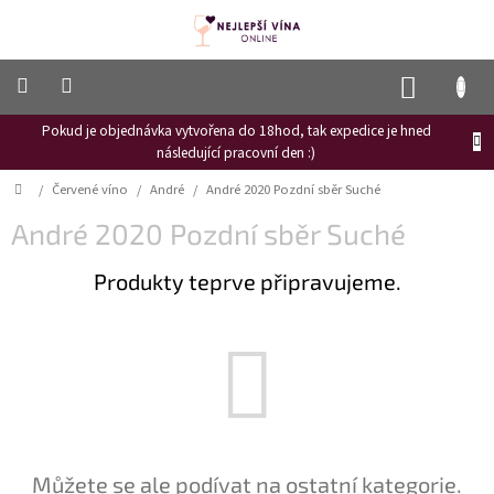
Přejít
na
obsah
NÁKUP
KOŠÍK
Pokud je objednávka vytvořena do 18hod, tak expedice je hned
Frizzante
následující pracovní den :)
Růžové
Domů
/
Červené víno
/
André
/
André 2020 Pozdní sběr Suché
víno
André 2020 Pozdní sběr Suché
Hroznový
mošt
Produkty teprve připravujeme.
Naši
vinaři
Vinné
novinky
Bílé
víno
Červené
Můžete se ale podívat na ostatní kategorie.
víno