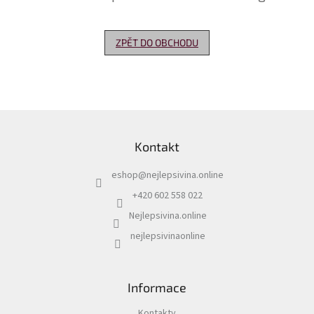
Delikatesy
k
ZPĚT DO OBCHODU
vínu
Vývrtky
Akční
nabídka
Z
á
Dárkové
Kontakt
p
poukazy
a
eshop
@
nejlepsivina.online
t
Získat
slevu
í
+420 602 558 022
Nejlepsivina.online
Blog
nejlepsivinaonline
Mladé
a
Svatomartinské
víno
Informace
Prodej
vína
Kontakty