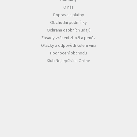
O nás
Akční
Doprava a platby
nabídka
Obchodní podmínky
Poslední
Ochrana osobních údajů
láhve
skladem
Zásady vrácení zboží a peněz
Otázky a odpovědi kolem vína
Cuvée
Hodnocení obchodu
vína
Klub Nejlepšívína Online
Klarety
Vína
podle
jakosti
Víno
podle
obsahu
cukru
Dárkové
balení