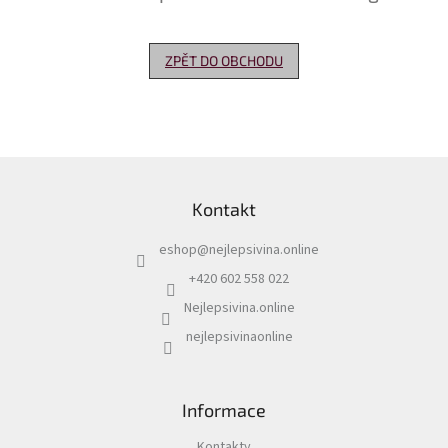
Delikatesy
k
ZPĚT DO OBCHODU
vínu
Vývrtky
Akční
nabídka
Z
á
Dárkové
Kontakt
p
poukazy
a
eshop
@
nejlepsivina.online
t
Získat
slevu
í
+420 602 558 022
Nejlepsivina.online
Blog
nejlepsivinaonline
Mladé
a
Svatomartinské
víno
Informace
Prodej
vína
Kontakty