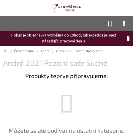
Přejít
na
obsah
NÁKUP
KOŠÍK
Pokud je objednávka vytvořena do 18hod, tak expedice je hned
Frizzante
následující pracovní den :)
Růžové
Domů
/
Červené víno
/
André
/
André 2021 Pozdní sběr Suché
víno
André 2021 Pozdní sběr Suché
Hroznový
mošt
Produkty teprve připravujeme.
Naši
vinaři
Vinné
novinky
Bílé
víno
Červené
Můžete se ale podívat na ostatní kategorie.
víno