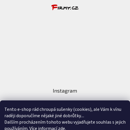
Instagram
Tento e-shop rád chroupá sušenky (cookies), ale Vám k vínu
raději doporučíme nějaké jiné dobrůtky....
Dalším procházením tohoto webu vyjadřujete souhlas s jejich
používáním. Více informací
zde
.
Sledovat na Instagramu