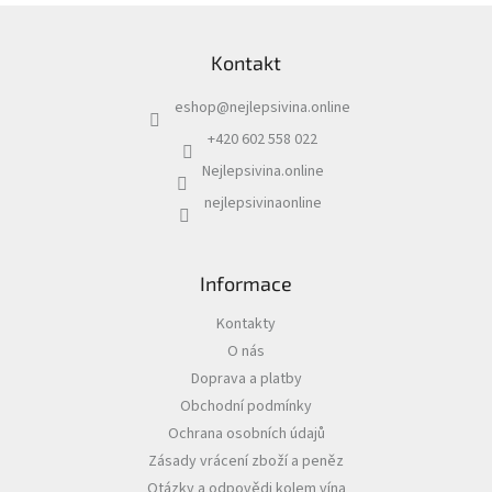
d
Z
a
á
c
Kontakt
p
í
a
p
eshop
@
nejlepsivina.online
t
r
í
v
+420 602 558 022
k
Nejlepsivina.online
y
v
nejlepsivinaonline
ý
p
i
s
Informace
u
Kontakty
O nás
Doprava a platby
Obchodní podmínky
Ochrana osobních údajů
Zásady vrácení zboží a peněz
Otázky a odpovědi kolem vína