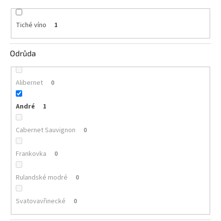
vína
Tiché víno
1
Delikatesy
k
vínu
Odrůda
Vývrtky
Alibernet
0
BiB
-
větší
André
objem
1
Cabernet Sauvignon
0
Ostatní
vína
Frankovka
0
Značky
Rulandské modré
0
Přihlášení
Svatovavřinecké
0