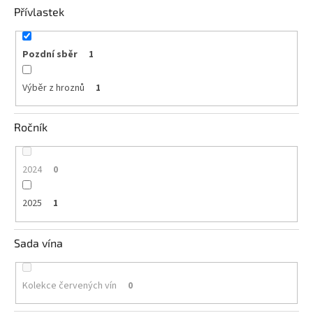
Přívlastek
Pozdní sběr
1
Výběr z hroznů
1
Ročník
2024
0
2025
1
Sada vína
Kolekce červených vín
0