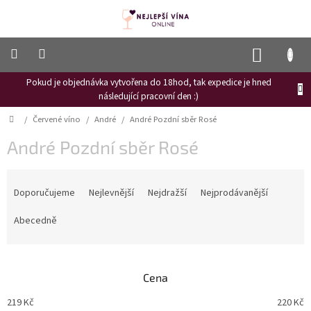
Přejít
na
obsah
NÁKUP
KOŠÍK
Pokud je objednávka vytvořena do 18hod, tak expedice je hned
Frizzante
následující pracovní den :)
Růžové
Domů
/
Červené víno
/
André
/
André Pozdní sběr Rosé
víno
André Pozdní sběr Rosé
Hroznový
mošt
Ř
Naši
a
Doporučujeme
Nejlevnější
Nejdražší
Nejprodávanější
vinaři
z
e
Abecedně
Vinné
n
novinky
í
Bílé
p
víno
Cena
r
o
Červené
219
Kč
220
Kč
víno