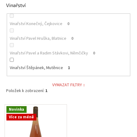
Vinařství
Vinařství Konečný, Čejkovice
0
Vinařství Pavel Hruška, Blatnice
0
Vinařství Pavel a Radim Stávkovi, Němčičky
0
Vinařství Štěpánek, Mutěnice
1
VYMAZAT FILTRY
Položek k zobrazení:
1
V
Novinka
ý
Více za méně
p
i
s