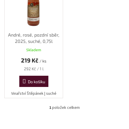
p
r
o
d
u
k
André, rosé, pozdní sběr,
t
2025, suché, 0,75l
ů
Skladem
219 Kč
/ ks
Měrná
292 Kč / 1 l
cena:
Do košíku
Vinařství Štěpánek | suché
1
položek celkem
O
v
l
á