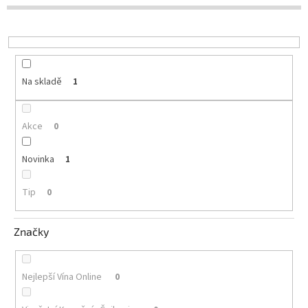
d
u
Delikatesy
k
k
t
vínu
ů
Vývrtky
Na skladě
1
Akční
nabídka
Akce
0
Dárkové
poukazy
Novinka
1
Získat
slevu
Tip
0
Blog
Značky
Mladé
a
Svatomartinské
víno
Nejlepší Vína Online
0
Prodej
vína