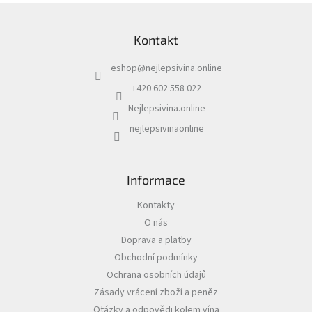
d
Z
a
á
c
Kontakt
p
í
a
p
eshop
@
nejlepsivina.online
t
r
í
v
+420 602 558 022
k
Nejlepsivina.online
y
v
nejlepsivinaonline
ý
p
i
s
Informace
u
Kontakty
O nás
Doprava a platby
Obchodní podmínky
Ochrana osobních údajů
Zásady vrácení zboží a peněz
Otázky a odpovědi kolem vína