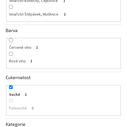
Vinařství Konečný, Čejkovice
1
Akční
Vinařství Štěpánek, Mutěnice
1
nabídka
Poslední
láhve
Barva
skladem
Cuvée
Červené víno
1
vína
Klarety
Rosé víno
1
Vína
podle
Cukernatost
jakosti
Suché
2
Víno
podle
obsahu
cukru
Polosuché
0
Dárkové
Kategorie
balení