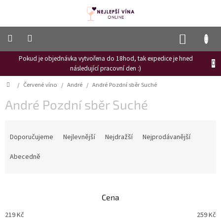
Přejít
na
obsah
NÁKUP
KOŠÍK
Pokud je objednávka vytvořena do 18hod, tak expedice je hned
Frizzante
následující pracovní den :)
Růžové
Domů
/
Červené víno
/
André
/
André Pozdní sběr Suché
víno
André Pozdní sběr Suché
Hroznový
mošt
Ř
Naši
a
Doporučujeme
Nejlevnější
Nejdražší
Nejprodávanější
vinaři
z
e
Abecedně
Vinné
n
novinky
í
Bílé
p
víno
Cena
r
o
Červené
219
Kč
259
Kč
víno