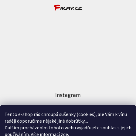
Instagram
Tento e-shop rád chroupá sušenky (cookies), ale Vám k vínu
raději doporučíme nějaké jiné dobrůtky....
Dalším procházením tohoto webu vyjadřujete souhlas s jejich
používáním. Více informací
zde
.
Sledovat na Instagramu