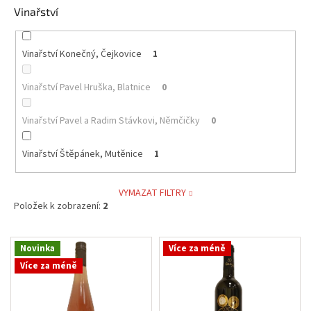
Vinařství
Vinařství Konečný, Čejkovice
1
Vinařství Pavel Hruška, Blatnice
0
Vinařství Pavel a Radim Stávkovi, Němčičky
0
Vinařství Štěpánek, Mutěnice
1
VYMAZAT FILTRY
Položek k zobrazení:
2
V
Novinka
Více za méně
ý
Více za méně
p
i
s