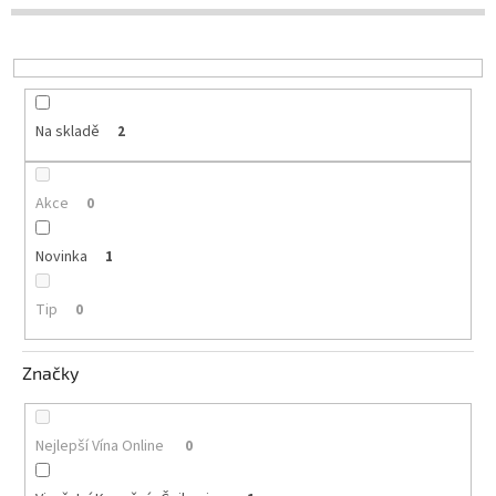
d
u
Delikatesy
k
k
t
vínu
ů
Vývrtky
Na skladě
2
Akční
nabídka
Akce
0
Dárkové
poukazy
Novinka
1
Získat
slevu
Tip
0
Blog
Značky
Mladé
a
Svatomartinské
víno
Nejlepší Vína Online
0
Prodej
vína