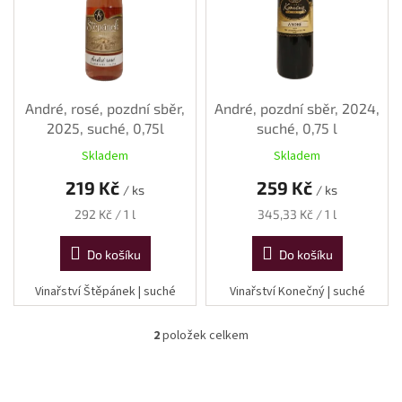
p
r
o
d
u
k
André, rosé, pozdní sběr,
André, pozdní sběr, 2024,
t
2025, suché, 0,75l
suché, 0,75 l
ů
Skladem
Skladem
219 Kč
259 Kč
/ ks
/ ks
Měrná
Měrná
292 Kč / 1 l
345,33 Kč / 1 l
cena:
cena:
Do košíku
Do košíku
Vinařství Štěpánek | suché
Vinařství Konečný | suché
2
položek celkem
O
v
l
á