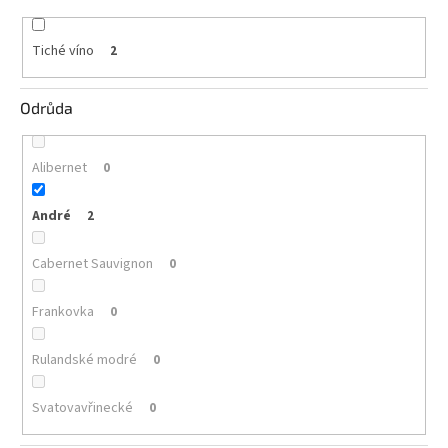
vína
Tiché víno
2
Delikatesy
k
vínu
Odrůda
Vývrtky
Alibernet
0
BiB
-
větší
André
objem
2
Cabernet Sauvignon
0
Ostatní
vína
Frankovka
0
Značky
Rulandské modré
0
Přihlášení
Svatovavřinecké
0