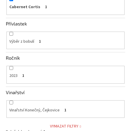
vína
Cabernet Cortis
1
Delikatesy
k
vínu
Přívlastek
Vývrtky
Výběr z bobulí
1
BiB
-
Ročník
větší
objem
2023
1
Ostatní
vína
Vinařství
Značky
Vinařství Konečný, Čejkovice
1
Přihlášení
VYMAZAT FILTRY