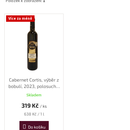
Položek k zobrazení:
1
V
Více za méně
ý
p
i
s
p
r
o
d
u
k
Cabernet Cortis, výběr z
t
bobulí, 2023, polosuché,
ů
0,50 l
Skladem
319 Kč
/ ks
Měrná
638 Kč / 1 l
cena:
Do košíku