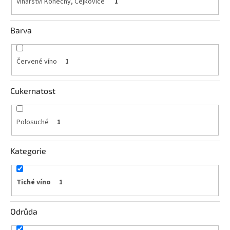
Vinařství Konečný, Čejkovice
1
Akční
nabídka
Barva
Poslední
láhve
Červené víno
skladem
1
Cuvée
vína
Cukernatost
Klarety
Polosuché
1
Vína
podle
jakosti
Kategorie
Víno
podle
Tiché víno
1
obsahu
cukru
Odrůda
Dárkové
balení