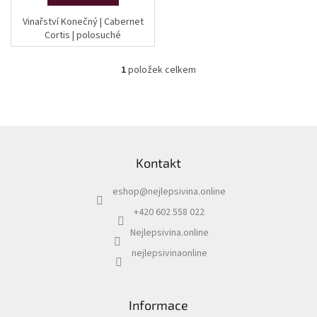
Vinařství Konečný | Cabernet
Cortis | polosuché
1
položek celkem
O
v
l
á
d
Z
a
á
c
Kontakt
p
í
a
p
eshop
@
nejlepsivina.online
t
r
í
v
+420 602 558 022
k
Nejlepsivina.online
y
v
nejlepsivinaonline
ý
p
i
s
Informace