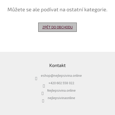
Můžete se ale podívat na ostatní kategorie.
Delikatesy
k
vínu
ZPĚT DO OBCHODU
Vývrtky
Akční
nabídka
Dárkové
Z
poukazy
á
Kontakt
p
Získat
slevu
a
eshop
@
nejlepsivina.online
t
Blog
í
+420 602 558 022
Mladé
Nejlepsivina.online
a
Svatomartinské
nejlepsivinaonline
víno
Prodej
vína