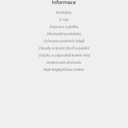
Informace
Akční
Kontakty
nabídka
O nás
Poslední
Doprava a platby
láhve
Obchodní podmínky
skladem
Ochrana osobních údajů
Cuvée
Zásady vrácení zboží a peněz
vína
Otázky a odpovědi kolem vína
Klarety
Hodnocení obchodu
Klub Nejlepšívína Online
Vína
podle
jakosti
Víno
podle
obsahu
cukru
Dárkové
balení