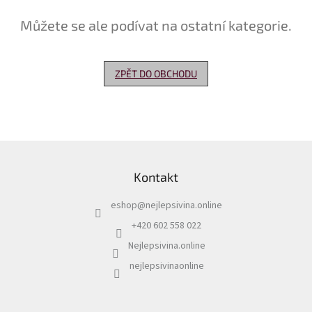
Můžete se ale podívat na ostatní kategorie.
Delikatesy
k
vínu
ZPĚT DO OBCHODU
Vývrtky
Akční
nabídka
Dárkové
Z
poukazy
á
Kontakt
p
Získat
slevu
a
eshop
@
nejlepsivina.online
t
Blog
í
+420 602 558 022
Mladé
Nejlepsivina.online
a
Svatomartinské
nejlepsivinaonline
víno
Prodej
vína