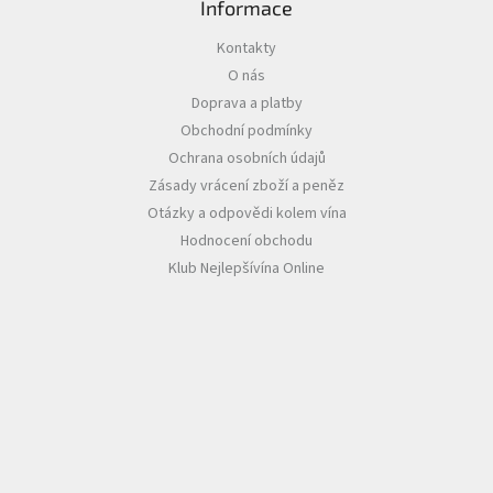
Informace
Akční
Kontakty
nabídka
O nás
Poslední
Doprava a platby
láhve
Obchodní podmínky
skladem
Ochrana osobních údajů
Cuvée
Zásady vrácení zboží a peněz
vína
Otázky a odpovědi kolem vína
Klarety
Hodnocení obchodu
Klub Nejlepšívína Online
Vína
podle
jakosti
Víno
podle
obsahu
cukru
Dárkové
balení