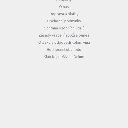
O nás
Akční
Doprava a platby
nabídka
Obchodní podmínky
Poslední
Ochrana osobních údajů
láhve
skladem
Zásady vrácení zboží a peněz
Otázky a odpovědi kolem vína
Cuvée
Hodnocení obchodu
vína
Klub Nejlepšívína Online
Klarety
Vína
podle
jakosti
Víno
podle
obsahu
cukru
Dárkové
balení