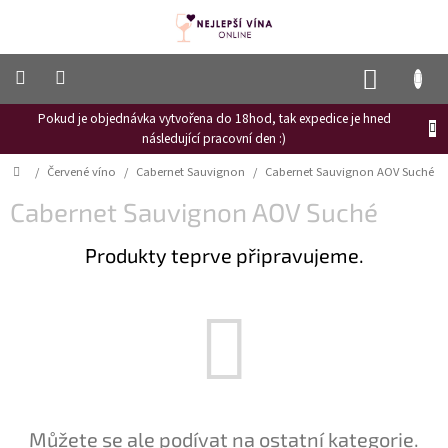
Přejít
na
obsah
NÁKUP
KOŠÍK
Pokud je objednávka vytvořena do 18hod, tak expedice je hned
Frizzante
následující pracovní den :)
Růžové
Domů
/
Červené víno
/
Cabernet Sauvignon
/
Cabernet Sauvignon AOV Suché
víno
Cabernet Sauvignon AOV Suché
Hroznový
mošt
Produkty teprve připravujeme.
Naši
vinaři
Vinné
novinky
Bílé
víno
Červené
Můžete se ale podívat na ostatní kategorie.
víno