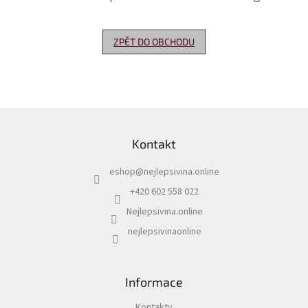
Delikatesy
k
ZPĚT DO OBCHODU
vínu
Vývrtky
Akční
nabídka
Z
á
Dárkové
Kontakt
p
poukazy
a
eshop
@
nejlepsivina.online
t
Získat
slevu
í
+420 602 558 022
Nejlepsivina.online
Blog
nejlepsivinaonline
Mladé
a
Svatomartinské
víno
Informace
Prodej
vína
Kontakty