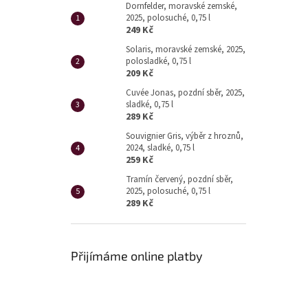
Dornfelder, moravské zemské,
2025, polosuché, 0,75 l
249 Kč
Solaris, moravské zemské, 2025,
polosladké, 0,75 l
209 Kč
Cuvée Jonas, pozdní sběr, 2025,
sladké, 0,75 l
289 Kč
Souvignier Gris, výběr z hroznů,
2024, sladké, 0,75 l
259 Kč
Tramín červený, pozdní sběr,
2025, polosuché, 0,75 l
289 Kč
Přijímáme online platby