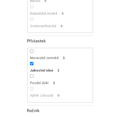
Merlot
0
Rulandské modré
0
Svatovavřinecké
0
Přívlastek
Moravské zemské
1
Jakostní víno
1
Pozdní sběr
1
Výběr z hroznů
0
Ročník