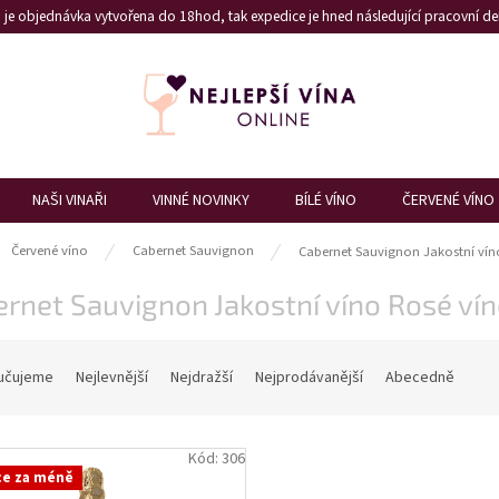
je objednávka vytvořena do 18hod, tak expedice je hned následující pracovní den
NAŠI VINAŘI
VINNÉ NOVINKY
BÍLÉ VÍNO
ČERVENÉ VÍNO
ů
Červené víno
Cabernet Sauvignon
Cabernet Sauvignon Jakostní vín
rnet Sauvignon Jakostní víno Rosé ví
učujeme
Nejlevnější
Nejdražší
Nejprodávanější
Abecedně
Kód:
306
ce za méně