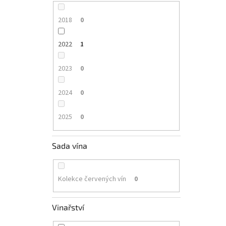
2018
0
2022
1
2023
0
2024
0
2025
0
Sada vína
Kolekce červených vín
0
Vinařství