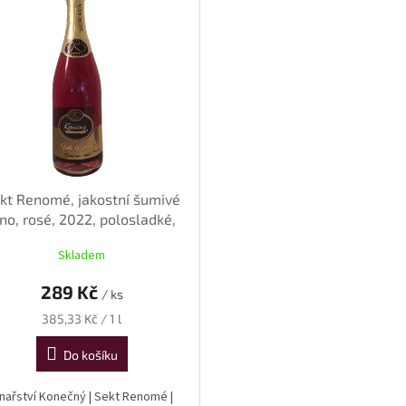
kt Renomé, jakostní šumivé
íno, rosé, 2022, polosladké,
0,75 l
Skladem
289 Kč
/ ks
Měrná
385,33 Kč / 1 l
cena:
Do košíku
inařství Konečný | Sekt Renomé |