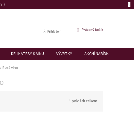
 :)
NÁKUPNÍ
Prázdný košík
Přihlášení
KOŠÍK
DELIKATESY K VÍNU
VÝVRTKY
AKČNÍ NABÍDKA
DÁRK
o Rosé víno
no
1
položek celkem