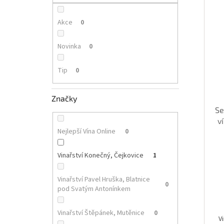
p
i
r
a
s
o
n
Akce
0
p
d
e
r
u
l
Novinka
0
o
k
d
t
Tip
0
u
ů
k
t
Značky
ů
Se
v
Nejlepší Vína Online
0
Vinařství Konečný, Čejkovice
1
Vinařství Pavel Hruška, Blatnice
0
pod Svatým Antonínkem
Vinařství Štěpánek, Mutěnice
0
V