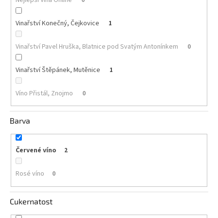
Akční
Vinařství Konečný, Čejkovice
1
nabídka
Poslední
Vinařství Pavel Hruška, Blatnice pod Svatým Antonínkem
0
láhve
skladem
Vinařství Štěpánek, Mutěnice
1
Cuvée
vína
Víno Přistál, Znojmo
0
Klarety
Barva
Vína
podle
jakosti
Červené víno
2
Víno
podle
Rosé víno
0
obsahu
cukru
Cukernatost
Dárkové
balení