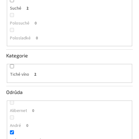
vína
Suché
2
Delikatesy
k
Polosuché
0
vínu
Polosladké
0
Vývrtky
BiB
Kategorie
-
větší
objem
Tiché víno
2
Ostatní
vína
Odrůda
Značky
Alibernet
0
Přihlášení
André
0