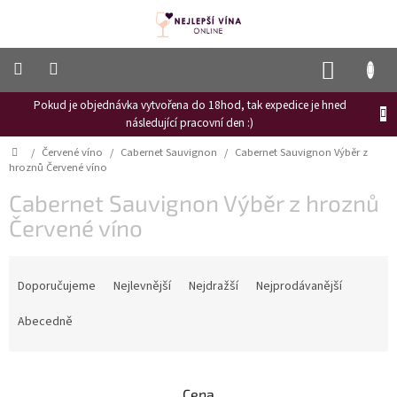
Přejít
na
obsah
NÁKUP
KOŠÍK
Pokud je objednávka vytvořena do 18hod, tak expedice je hned
Frizzante
následující pracovní den :)
Růžové
Domů
/
Červené víno
/
Cabernet Sauvignon
/
Cabernet Sauvignon Výběr z
víno
hroznů Červené víno
Hroznový
Cabernet Sauvignon Výběr z hroznů
mošt
Červené víno
Naši
vinaři
Ř
a
Doporučujeme
Nejlevnější
Nejdražší
Nejprodávanější
Vinné
novinky
z
e
Abecedně
Bílé
n
víno
í
p
Červené
Cena
víno