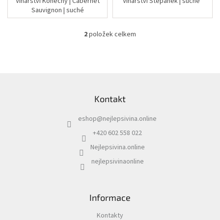
Vinařství Konečný | Cabernet
Vinařství Štěpánek | suché
Sauvignon | suché
2
položek celkem
O
v
l
á
d
Z
a
á
c
Kontakt
p
í
a
p
eshop
@
nejlepsivina.online
t
r
í
v
+420 602 558 022
k
Nejlepsivina.online
y
v
nejlepsivinaonline
ý
p
i
s
Informace
u
Kontakty