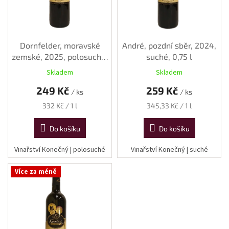
o
d
u
k
Dornfelder, moravské
André, pozdní sběr, 2024,
t
zemské, 2025, polosuché,
suché, 0,75 l
ů
0,75 l
Skladem
Skladem
249 Kč
259 Kč
/ ks
/ ks
Měrná
Měrná
332 Kč / 1 l
345,33 Kč / 1 l
cena:
cena:
Do košíku
Do košíku
Vinařství Konečný | polosuché
Vinařství Konečný | suché
Více za méně