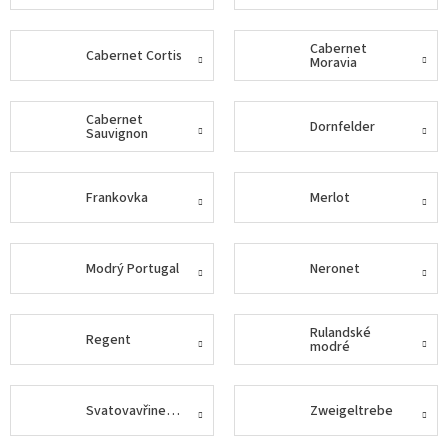
Delikatesy
Cabernet
k
Cabernet Cortis
Moravia
vínu
Vývrtky
Cabernet
Dornfelder
Sauvignon
Akční
nabídka
Frankovka
Merlot
Dárkové
poukazy
Získat
Modrý Portugal
Neronet
slevu
Blog
Rulandské
Regent
modré
Mladé
a
Svatomartinské
víno
Svatovavřinecké
Zweigeltrebe
Prodej
vína