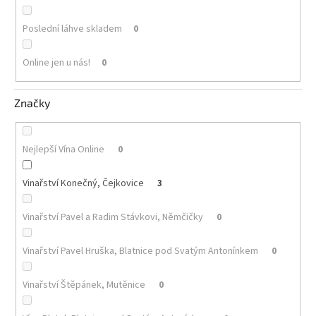
Poslední láhve skladem
0
Online jen u nás!
0
Značky
Nejlepší Vína Online
0
Vinařství Konečný, Čejkovice
3
Vinařství Pavel a Radim Stávkovi, Němčičky
0
Vinařství Pavel Hruška, Blatnice pod Svatým Antonínkem
0
Vinařství Štěpánek, Mutěnice
0