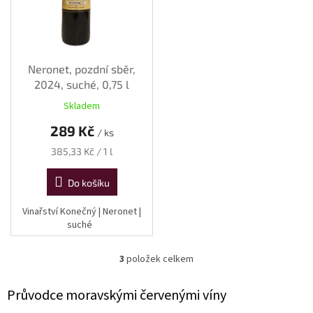
Neronet, pozdní sběr,
2024, suché, 0,75 l
Skladem
289 Kč
/ ks
Měrná
385,33 Kč / 1 l
cena:
Do košíku
Vinařství Konečný | Neronet |
suché
3
položek celkem
O
v
l
Průvodce moravskými červenými víny
á