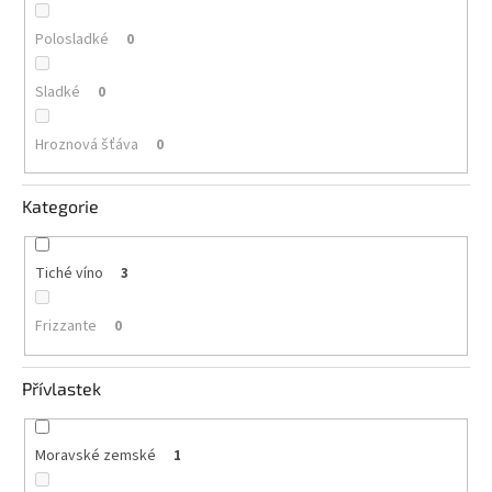
Polosladké
0
Sladké
0
Hroznová šťáva
0
Kategorie
Tiché víno
3
Frizzante
0
Přívlastek
Moravské zemské
1