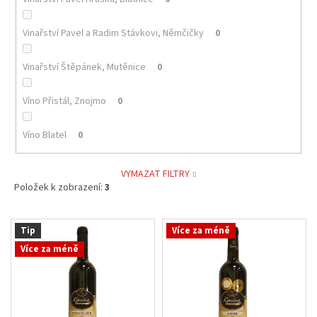
Vinařství Pavel a Radim Stávkovi, Němčičky
0
Vinařství Štěpánek, Mutěnice
0
Víno Přistál, Znojmo
0
Víno Blatel
0
VYMAZAT FILTRY
Položek k zobrazení:
3
V
Tip
Více za méně
ý
Více za méně
p
i
s
p
r