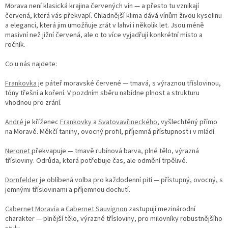
d
Morava není klasická krajina červených vín — a přesto tu vznikají
a
červená, která vás p
řekvapí. Chladnější klima dává vínům živou kyselinu
c
a eleganci, která jim umožňuje zrát v lahvi i několik let. Jsou méně
í
masivní než jižní červená, ale o to více vyjadřují konkrétní místo a
p
ročník.
r
v
Co u nás najdete:
k
y
Frankovka
je páteř moravské červené — tmavá, s výraznou tříslovinou,
v
tóny třešní a koření. V pozdním sběru nabídne plnost a strukturu
ý
vhodnou pro zrání.
p
i
André
je kříženec
Frankovky
a
Svatovavřineckého
, vyšlechtěný přímo
s
na Moravě. Měkčí taniny, ovocný profil, příjemná přístupnost i v mládí.
u
Neronet
překvapuje — tmavě rubínová barva, plné tělo, výrazná
třísloviny. Odrůda, která potřebuje čas, ale odmění trpělivé.
Dornfelder
je oblíbená volba pro každodenní pití — přístupný, ovocný, s
jemnými tříslovinami a příjemnou dochutí.
Cabernet Moravia
a
Cabernet Sauvignon
zastupují mezinárodní
charakter — plnější tělo, výrazné třísloviny, pro milovníky robustnějšího