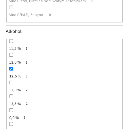
Víno Blatel, Blatnice pod Svatým Antonínkem
0
Víno Přistál, Znojmo
0
Alkohol
11,5 %
1
12,0 %
3
12,5 %
3
13,0 %
2
13,5 %
2
0,0 %
1