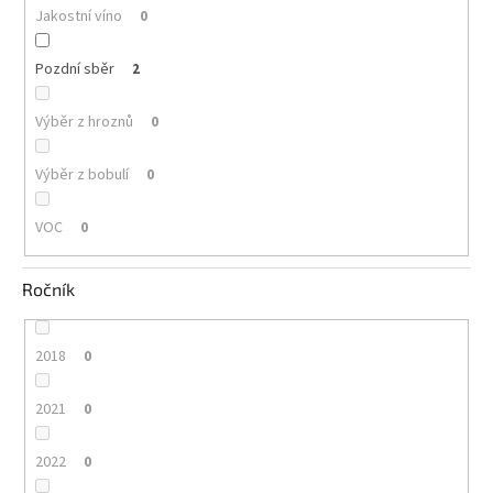
Jakostní víno
0
Pozdní sběr
2
Výběr z hroznů
0
Výběr z bobulí
0
VOC
0
Ročník
2018
0
2021
0
2022
0