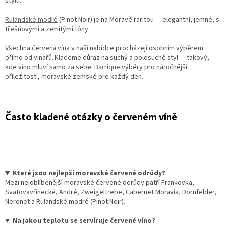
stylu.
Rulandské modré
(Pinot Noir) je na Moravě raritou — elegantní, jemné, s
třešňovými a zemitými tóny.
Všechna červená vína v naší nabídce procházejí osobním výběrem
přímo od vinařů. Klademe důraz na suchý a polosuché styl — takový,
kde víno mluví samo za sebe.
Barrique
výběry pro náročnější
příležitosti, moravské zemské pro každý den.
Často kladené otázky o červeném víně
Které jsou nejlepší moravské červené odrůdy?
Mezi nejoblíbenější moravské červené odrůdy patří Frankovka,
Svatovavřinecké, André, Zweigeltrebe, Cabernet Moravia, Dornfelder,
Neronet a Rulandské modré (Pinot Noir).
Na jakou teplotu se servíruje červené víno?