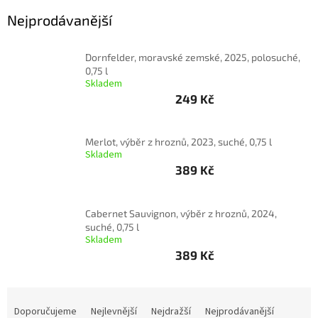
Nejprodávanější
Akční
nabídka
Dornfelder, moravské zemské, 2025, polosuché,
Poslední
0,75 l
láhve
Skladem
skladem
249 Kč
Cuvée
vína
Merlot, výběr z hroznů, 2023, suché, 0,75 l
Klarety
Skladem
389 Kč
Vína
podle
jakosti
Cabernet Sauvignon, výběr z hroznů, 2024,
suché, 0,75 l
Víno
Skladem
podle
389 Kč
obsahu
cukru
Ř
Dárkové
a
Doporučujeme
Nejlevnější
Nejdražší
Nejprodávanější
balení