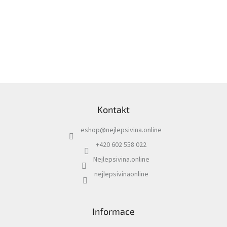
Z
á
Kontakt
p
a
eshop
@
nejlepsivina.online
t
í
+420 602 558 022
Nejlepsivina.online
nejlepsivinaonline
Informace