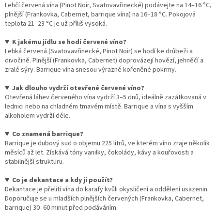
Lehčí červená vína (Pinot Noir, Svatovavřinecké) podávejte na 14–16 °C,
plnější (Frankovka, Cabernet, barrique vína) na 16–18 °C. Pokojová
teplota 21–23 °C je už příliš vysoká.
K jakému jídlu se hodí červené víno?
Lehká červená (Svatovavřinecké, Pinot Noir) se hodí ke drůbeži a
divočině. Plnější (Frankovka, Cabernet) doprovázejí hovězí, jehněčí a
zralé sýry. Barrique vína snesou výrazné kořeněné pokrmy.
Jak dlouho vydrží otevřené červené víno?
Otevřená láhev červeného vína vydrží 3–5 dnů, ideálně zazátkovaná v
lednici nebo na chladném tmavém místě. Barrique a vína s vyšším
alkoholem vydrží déle.
Co znamená barrique?
Barrique je dubový sud o objemu 225 litrů, ve kterém víno zraje několik
měsíců až let. Získává tóny vanilky, čokolády, kávy a kouřovosti a
stabilnější strukturu.
Co je dekantace a kdy ji použít?
Dekantace je přelití vína do karafy kvůli okysličení a oddělení usazenin.
Doporučuje se u mladších plnějších červených (Frankovka, Cabernet,
barrique) 30–60 minut před podáváním.