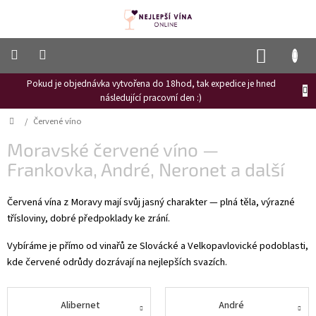
Přejít
na
obsah
NÁKUP
KOŠÍK
Pokud je objednávka vytvořena do 18hod, tak expedice je hned
Frizzante
následující pracovní den :)
Růžové
Domů
/
Červené víno
víno
Moravské červené víno —
Hroznový
mošt
Frankovka, André, Neronet a další
Naši
Červená vína z Moravy mají svůj jasný charakter — plná těla, výrazné
vinaři
třísloviny, dobré předpoklady ke zrání.
Vinné
novinky
Vybíráme je přímo od vinařů ze Slovácké a Velkopavlovické podoblasti,
kde červené odrůdy dozrávají na nejlepších svazích.
Bílé
víno
Alibernet
André
Červené
víno