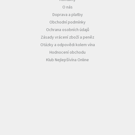
O nás
Akční
Doprava a platby
nabídka
Obchodní podmínky
Poslední
Ochrana osobních údajů
láhve
skladem
Zásady vrácení zboží a peněz
Otázky a odpovědi kolem vína
Cuvée
Hodnocení obchodu
vína
Klub Nejlepšívína Online
Klarety
Vína
podle
jakosti
Víno
podle
obsahu
cukru
Dárkové
balení