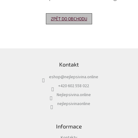
Delikatesy
k
ZPĚT DO OBCHODU
vínu
Vývrtky
Akční
nabídka
Z
á
Dárkové
Kontakt
p
poukazy
a
eshop
@
nejlepsivina.online
t
Získat
slevu
í
+420 602 558 022
Nejlepsivina.online
Blog
nejlepsivinaonline
Mladé
a
Svatomartinské
víno
Informace
Prodej
vína
Kontakty