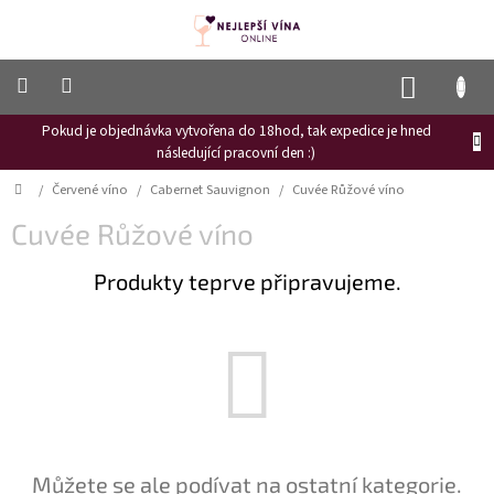
Přejít
na
obsah
NÁKUP
KOŠÍK
Pokud je objednávka vytvořena do 18hod, tak expedice je hned
Frizzante
následující pracovní den :)
Růžové
Domů
/
Červené víno
/
Cabernet Sauvignon
/
Cuvée Růžové víno
víno
Cuvée Růžové víno
Hroznový
mošt
Produkty teprve připravujeme.
Naši
vinaři
Vinné
novinky
Bílé
víno
Červené
Můžete se ale podívat na ostatní kategorie.
víno