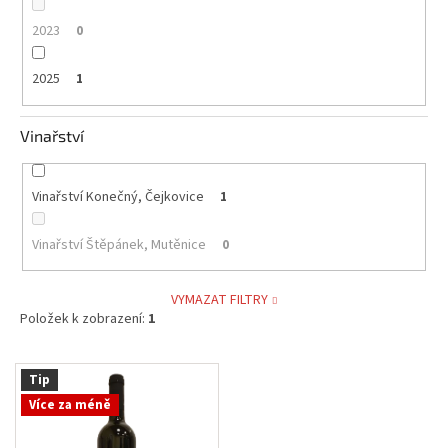
2023
0
2025
1
Vinařství
Vinařství Konečný, Čejkovice
1
Vinařství Štěpánek, Mutěnice
0
VYMAZAT FILTRY
Položek k zobrazení:
1
V
Tip
ý
Více za méně
p
i