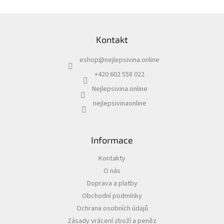
á
d
Z
a
á
c
Kontakt
p
í
a
p
eshop
@
nejlepsivina.online
t
r
í
v
+420 602 558 022
k
Nejlepsivina.online
y
v
nejlepsivinaonline
ý
p
i
s
Informace
u
Kontakty
O nás
Doprava a platby
Obchodní podmínky
Ochrana osobních údajů
Zásady vrácení zboží a peněz