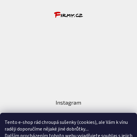
Instagram
Tento e-shop rád chroupá sušenky (cookies), ale Vám k vínu
raději doporučíme nějaké jiné dobrůtky....
Dalším procházením tohoto webu vyjadřujete souhlas s jejich