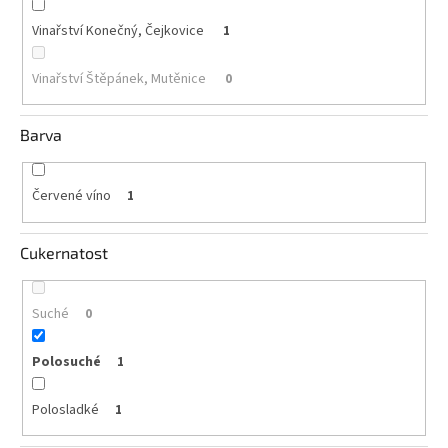
Vinařství Konečný, Čejkovice
1
Akční
nabídka
Vinařství Štěpánek, Mutěnice
0
Poslední
láhve
skladem
Barva
Cuvée
vína
Červené víno
1
Klarety
Cukernatost
Vína
podle
jakosti
Suché
0
Víno
podle
Polosuché
1
obsahu
cukru
Polosladké
1
Dárkové
balení