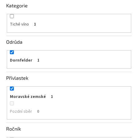
vína
Kategorie
Delikatesy
k
Tiché víno
1
vínu
Vývrtky
Odrůda
BiB
-
Dornfelder
1
větší
objem
Přívlastek
Ostatní
vína
Moravské zemské
1
Značky
Pozdní sběr
0
Přihlášení
Ročník