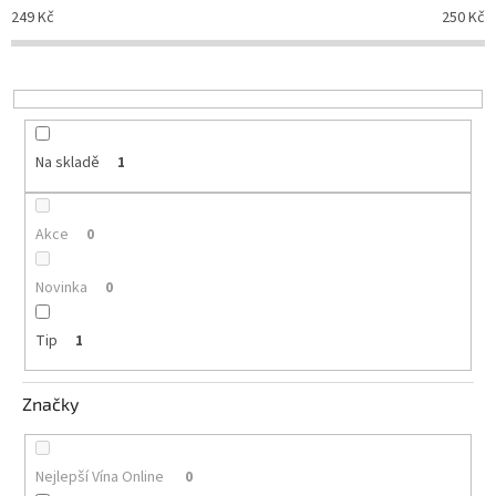
o
249
Kč
250
Kč
d
Delikatesy
u
k
vínu
k
t
Vývrtky
ů
Na skladě
1
Akční
nabídka
Dárkové
Akce
0
poukazy
Získat
Novinka
0
slevu
Tip
1
Blog
Mladé
a
Značky
Svatomartinské
víno
Nejlepší Vína Online
0
Prodej
vína