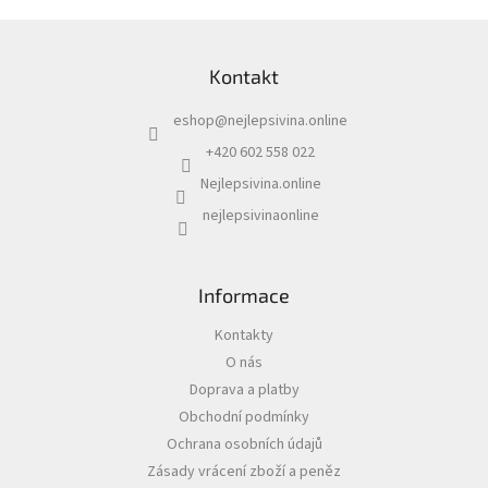
á
d
Z
a
á
c
Kontakt
p
í
a
p
eshop
@
nejlepsivina.online
t
r
í
v
+420 602 558 022
k
Nejlepsivina.online
y
v
nejlepsivinaonline
ý
p
i
s
Informace
u
Kontakty
O nás
Doprava a platby
Obchodní podmínky
Ochrana osobních údajů
Zásady vrácení zboží a peněz