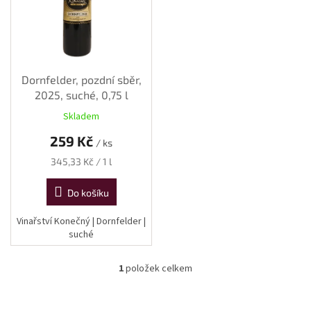
p
r
o
d
u
k
Dornfelder, pozdní sběr,
t
2025, suché, 0,75 l
ů
Skladem
259 Kč
/ ks
Měrná
345,33 Kč / 1 l
cena:
Do košíku
Vinařství Konečný | Dornfelder |
suché
1
položek celkem
O
v
l