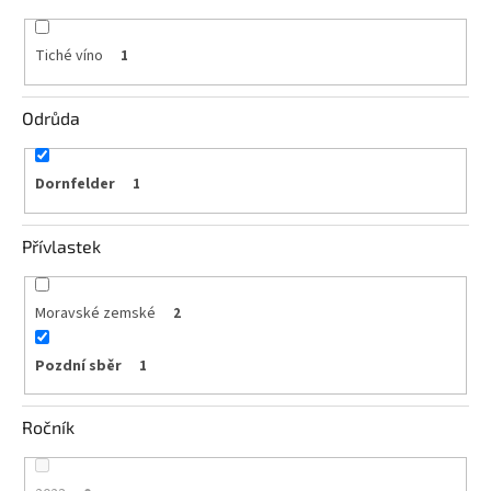
vína
Tiché víno
1
Delikatesy
k
vínu
Odrůda
Vývrtky
Dornfelder
1
BiB
-
větší
objem
Přívlastek
Ostatní
vína
Moravské zemské
2
Pozdní sběr
1
Značky
Ročník
Přihlášení