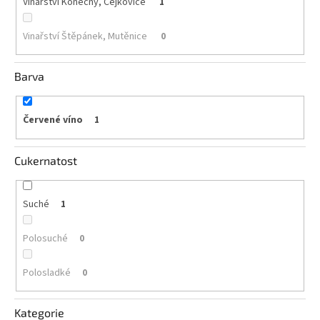
Vinařství Konečný, Čejkovice
1
Akční
Vinařství Štěpánek, Mutěnice
0
nabídka
Poslední
láhve
Barva
skladem
Cuvée
Červené víno
1
vína
Klarety
Cukernatost
Vína
podle
jakosti
Suché
1
Polosuché
0
Víno
podle
obsahu
cukru
Polosladké
0
Dárkové
Kategorie
balení