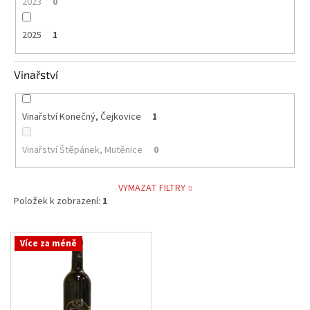
2023
0
2025
1
Vinařství
Vinařství Konečný, Čejkovice
1
Vinařství Štěpánek, Mutěnice
0
VYMAZAT FILTRY
Položek k zobrazení:
1
V
Více za méně
ý
p
i
s