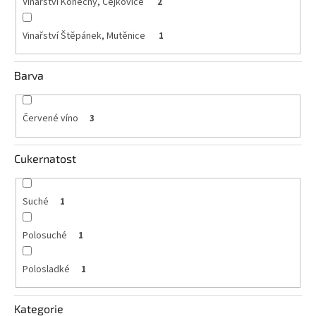
Vinařství Konečný, Čejkovice
2
Akční
Vinařství Štěpánek, Mutěnice
1
nabídka
Poslední
láhve
Barva
skladem
Cuvée
Červené víno
3
vína
Klarety
Cukernatost
Vína
podle
jakosti
Suché
1
Polosuché
1
Víno
podle
obsahu
cukru
Polosladké
1
Dárkové
Kategorie
balení