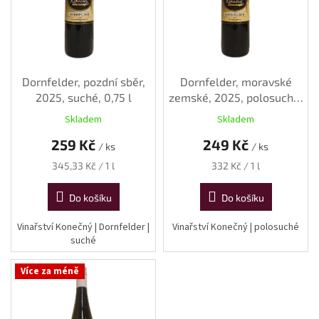
p
r
o
d
u
k
Dornfelder, pozdní sběr,
Dornfelder, moravské
t
2025, suché, 0,75 l
zemské, 2025, polosuché,
ů
0,75 l
Skladem
Skladem
259 Kč
249 Kč
/ ks
/ ks
Měrná
Měrná
345,33 Kč / 1 l
332 Kč / 1 l
cena:
cena:
Do košíku
Do košíku
Vinařství Konečný | Dornfelder |
Vinařství Konečný | polosuché
suché
Více za méně