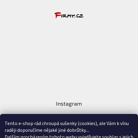
Instagram
Tento e-shop rád chroupá sušenky (cookies), ale Vám k vínu
raději doporučíme nějaké jiné dobrůtky....
Dalším procházením tohoto webu vyjadřujete souhlas s jejich