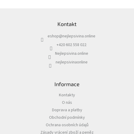
á
d
Z
a
á
c
Kontakt
p
í
a
p
eshop
@
nejlepsivina.online
t
r
í
v
+420 602 558 022
k
Nejlepsivina.online
y
v
nejlepsivinaonline
ý
p
i
s
Informace
u
Kontakty
O nás
Doprava a platby
Obchodní podmínky
Ochrana osobních údajů
Zásady vrácení zboží a peněz