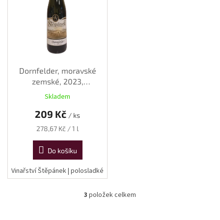
Dornfelder, moravské
zemské, 2023,
polosladké, 0,75 l
Skladem
209 Kč
/ ks
Měrná
278,67 Kč / 1 l
cena:
Do košíku
Vinařství Štěpánek | polosladké
3
položek celkem
O
v
l