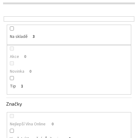
d
u
Delikatesy
k
k
t
vínu
ů
Vývrtky
Na skladě
3
Akční
nabídka
Akce
0
Dárkové
poukazy
Novinka
0
Získat
slevu
Tip
1
Blog
Značky
Mladé
a
Svatomartinské
víno
Nejlepší Vína Online
0
Prodej
vína