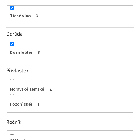
vína
Tiché víno
3
Delikatesy
k
vínu
Odrůda
Vývrtky
Dornfelder
3
BiB
-
větší
objem
Přívlastek
Ostatní
vína
Moravské zemské
2
Pozdní sběr
1
Značky
Ročník
Přihlášení