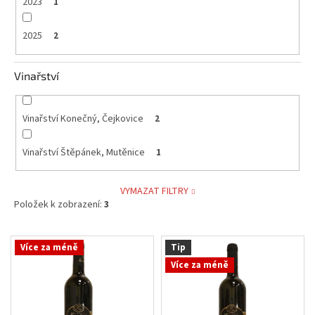
2023
1
2025
2
Vinařství
Vinařství Konečný, Čejkovice
2
Vinařství Štěpánek, Mutěnice
1
VYMAZAT FILTRY
Položek k zobrazení:
3
V
Více za méně
Tip
ý
Více za méně
p
i
s