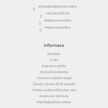
a
eshop
@
nejlepsivina.online
t
Akční
í
nabídka
+420 602 558 022
Nejlepsivina.online
Poslední
láhve
nejlepsivinaonline
skladem
Cuvée
vína
Informace
Klarety
Kontakty
O nás
Vína
podle
Doprava a platby
jakosti
Obchodní podmínky
Ochrana osobních údajů
Víno
Zásady vrácení zboží a peněz
podle
obsahu
Otázky a odpovědi kolem vína
cukru
Hodnocení obchodu
Klub Nejlepšívína Online
Dárkové
balení