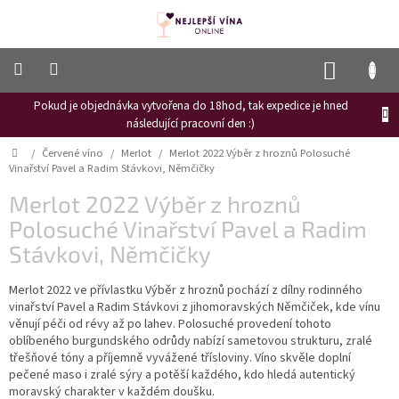
Přejít
na
obsah
NÁKUP
KOŠÍK
Pokud je objednávka vytvořena do 18hod, tak expedice je hned
Frizzante
následující pracovní den :)
Růžové
Domů
/
Červené víno
/
Merlot
/
Merlot 2022 Výběr z hroznů Polosuché
víno
Vinařství Pavel a Radim Stávkovi, Němčičky
Hroznový
Merlot 2022 Výběr z hroznů
mošt
Polosuché Vinařství Pavel a Radim
Naši
Stávkovi, Němčičky
vinaři
Merlot 2022 ve přívlastku Výběr z hroznů pochází z dílny rodinného
Vinné
novinky
vinařství Pavel a Radim Stávkovi z jihomoravských Němčiček, kde vínu
věnují péči od révy až po lahev. Polosuché provedení tohoto
Bílé
oblíbeného burgundského odrůdy nabízí sametovou strukturu, zralé
víno
třešňové tóny a příjemně vyvážené třísloviny. Víno skvěle doplní
pečené maso i zralé sýry a potěší každého, kdo hledá autentický
Červené
moravský charakter v každém doušku.
víno