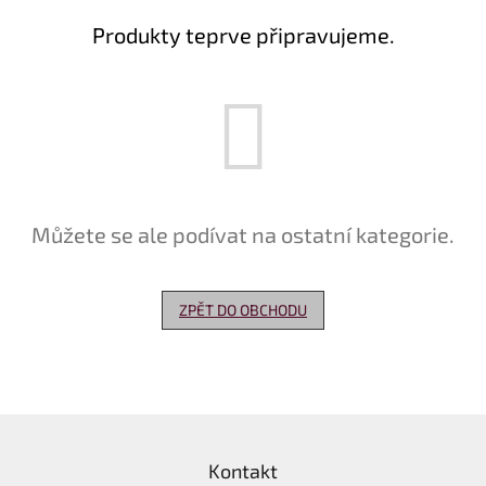
Produkty teprve připravujeme.
Delikatesy
k
vínu
Vývrtky
Akční
nabídka
Dárkové
Můžete se ale podívat na ostatní kategorie.
poukazy
Získat
slevu
ZPĚT DO OBCHODU
Blog
Mladé
a
Svatomartinské
Z
víno
á
Prodej
Kontakt
p
vína